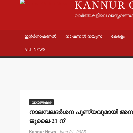
KANNUR 
വാർത്തകളിലെ വാസ്തവങ്ങ
ഇന്റർനാഷണൽ
നാഷണൽ ന്യൂസ്
കേരളം
ALL NEWS
വാർത്തകൾ
നാലമ്പലദര്‍ശന പുണ്യവുമായി അമ്പാടി
ജൂലൈ-21 ന്
Kannur News
June 21, 2025