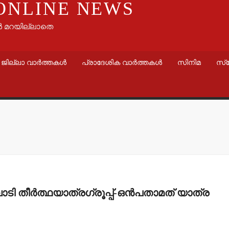
ONLINE NEWS
ൾ മറയില്ലാതെ
ജില്ലാ വാർത്തകൾ
പ്രാദേശിക വാർത്തകൾ
സിനിമ
സ്
വാർത്തകൾ
ചെങ്ങളായ
പഞ്ചായത്
‘സജ്ജം’ 
 തീര്‍ത്ഥയാത്രഗ്രൂപ്പ്-ഒന്‍പതാമത് യാത്ര
സമയത്തു
സജ്ജമാണ്
admin3
Augus
വാർത്തകൾ