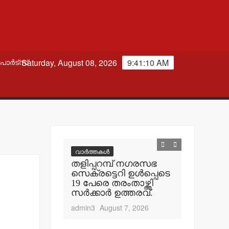
Saturday, August 08, 2026
9:41:11 AM
പോർട്സ്
വാർത്തകൾ
വാർത്തകൾ
ി
തളിപ്പറമ്പ് നഗരസഭ
തളിപ്പറമ
തില്‍
സെക്രട്ടെറി ഉള്‍പ്പെടെ
ഇരിട്ടിയില
എത്
19 പേരെ തരംതാഴ്ത്തി
കാറപകടത്
ം
സര്‍ക്കാര്‍ ഉത്തരവ്.
admin3
Aug
.
admin3
August 7, 2026
t 8, 2026