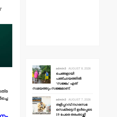
്
AUGUST 8, 2026
admin3
ചെങ്ങളായി
പഞ്ചായത്തില്‍
‘സജ്ജം’ എത്
സമയത്തും സജ്ജമാണ്.
ാത്ര
‍ച്ചെ
AUGUST 7, 2026
admin3
തളിപ്പറമ്പ് നഗരസഭ
സെക്രട്ടെറി ഉള്‍പ്പെടെ
19 പേരെ തരംതാഴ്ത്തി
ശനം