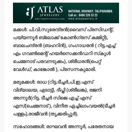
മക്കള്‍: പി.വി.സുരേന്ദ്രന്‍(വൈസ് പ്രസിഡന്റ്,
പയ്യന്നൂര്‍ ബ്ലോക്ക് കോണ്‍ഗ്രസ് കമ്മിറ്റി),
ബാലചന്ദ്രന്‍ (ബഹറിന്‍), ഗംഗാധരന്‍ ( റിട്ട.എച്ച്
എം ഗവണ്‍മെന്റ് ഹയര്‍സെക്കന്‍ഡറി സ്‌കൂള്‍
ചെമ്മനാട് പരവനടുക്കം), ശ്രീധരന്‍(പെറ്റ്
വേള്‍ഡ്, കാങ്കോല്‍ ), പ്രസന്നകുമാരി.
മരുമക്കള്‍: രാധ (റിട്ട.ടീച്ചര്‍,പി.ഇ.എസ്
വിദ്യാലയ, എടാട്ട്), ദീപ്തി (ശ്രീലങ്ക), രജനി
അന്നൂര്‍(റിട്ട. ടീച്ചര്‍ സിജെ എച്ച് എസ്
എസ്(ചെമ്മനാട് ), വിനീത ഏച്ചിലാംവയല്‍(ടീച്ചര്‍
പള്ളം),രാജീവന്‍ (തൃക്കരിപ്പൂര്‍).
സഹോദങ്ങള്‍: രാഘവന്‍ അന്നൂര്‍, പരേതനായ