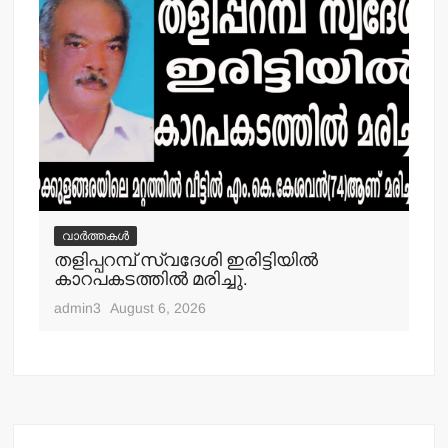
വാർത്തകൾ
വ
തളിപ്പറമ്പ് സ്വദേശി ഇരിട്ടിയില്‍
മാ
്‍
കാറപകടത്തില്‍ മരിച്ചു.
മൊ
admin3
August 6, 2026
adm