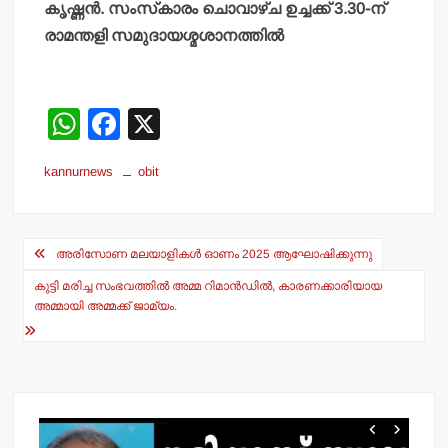
കൃഷ്ണന്‍. സംസ്‌കാരം ചൊവാഴ്ച ഉച്ചക്ക് 3.30-ന്
രാമന്തളി സമുദായശ്മശാനത്തില്‍
W
F
X
h
a
kannurnews
obit
at
c
s
e
Post
A
b
അരിസോണ മലയാളികള്‍ ഓണം 2025 ആഘോഷിക്കുന്നു
navigation
p
o
കുട്ടി മരിച്ച സംഭവത്തില്‍ അമ്മ റിമാന്‍ഡില്‍, കാരണക്കാരിയായ
p
o
അമ്മായി അമ്മക്ക് ജാമ്യം.
k