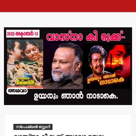
സ്പെഷ്യൽ സ്റ്റോറി