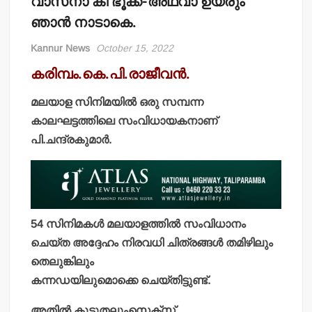
വാസ്‌നാ കീ ഭൂക്ക്-അഥവാ ഉയരും
ഞാന്‍ നാടാകെ.
Kannur News
October 15, 2022
കരിമ്പം.കെ.പി.രാജീവന്‍.
മലയാള സിനിമയില്‍ ഒരു സമ്പന്ന
കാലഘട്ടത്തിലെ സംവിധായകനാണ്
പി.ചന്ദ്രകുമാര്‍.
54 സിനിമകള്‍ മലയാളത്തില്‍ സംവിധാനം
ചെയ്ത അദ്ദേഹം നിരവധി ചിത്രങ്ങള്‍ തമിഴിലും
തെലുങ്കിലും
കന്നഡയിലുമൊക്കെ ചെയ്തിട്ടുണ്ട്.
അതില്‍ കൂടുതലുംസെക്‌സ്‌