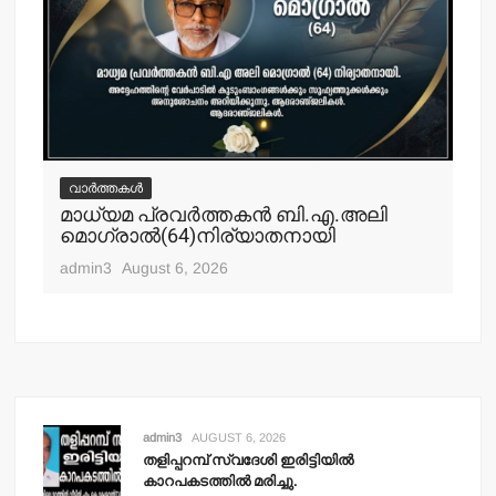
വാർത്തകൾ
വ
മാധ്യമ പ്രവര്‍ത്തകന്‍ ബി.എ.അലി
മല
മൊഗ്രാല്‍(64)നിര്യാതനായി
പോ
ഹ
admin3
August 6, 2026
adm
admin3
AUGUST 6, 2026
തളിപ്പറമ്പ് സ്വദേശി ഇരിട്ടിയില്‍
കാറപകടത്തില്‍ മരിച്ചു.