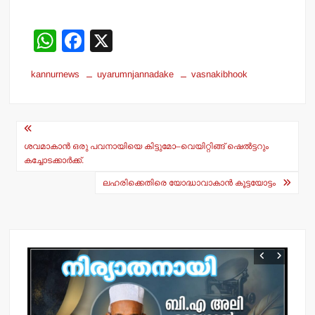
W
F
X
h
a
kannurnews
uyarumnjannadake
vasnakibhook
at
c
s
e
Post
A
b
navigation
p
o
ശവമാകാന്‍ ഒരു പവനായിയെ കിട്ടുമോ–വെയിറ്റിങ്ങ് ഷെല്‍ട്ടറും
കച്ചോടക്കാര്‍ക്ക്.
p
o
ലഹരിക്കെതിരെ യോദ്ധാവാകാന്‍ കൂട്ടയോട്ടം
k