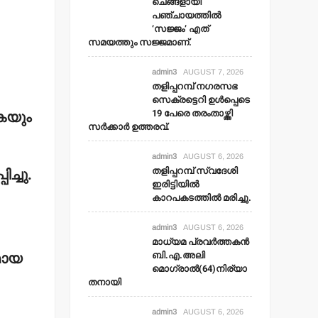
ചെങ്ങളായി
പഞ്ചായത്തില്‍
‘സജ്ജം’ എത്
സമയത്തും സജ്ജമാണ്.
admin3
AUGUST 7, 2026
തളിപ്പറമ്പ് നഗരസഭ
സെക്രട്ടെറി ഉള്‍പ്പെടെ
19 പേരെ തരംതാഴ്ത്തി
കയും
സര്‍ക്കാര്‍ ഉത്തരവ്.
admin3
AUGUST 6, 2026
തളിപ്പറമ്പ് സ്വദേശി
ച്ചു.
ഇരിട്ടിയില്‍
കാറപകടത്തില്‍ മരിച്ചു.
admin3
AUGUST 6, 2026
മാധ്യമ പ്രവര്‍ത്തകന്‍
മായ
ബി.എ.അലി
മൊഗ്രാല്‍(64)നിര്യാ
തനായി
admin3
AUGUST 6, 2026