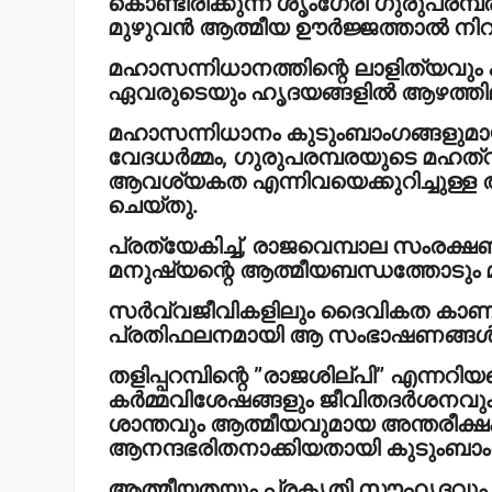
കൊണ്ടിരിക്കുന്ന ശൃംഗേരി ഗുരുപരമ
മുഴുവന്‍ ആത്മീയ ഊര്‍ജ്ജത്താല്‍ നിറച
മഹാസന്നിധാനത്തിന്റെ ലാളിത്യവു
ഏവരുടെയും ഹൃദയങ്ങളില്‍ ആഴത്തില
മഹാസന്നിധാനം കുടുംബാംഗങ്ങളുമായി
വേദധര്‍മ്മം, ഗുരുപരമ്പരയുടെ മഹത
ആവശ്യകത എന്നിവയെക്കുറിച്ചുള്ള അ
ചെയ്തു.
പ്രത്യേകിച്ച്, രാജവെമ്പാല സംരക്ഷ
മനുഷ്യന്റെ ആത്മീയബന്ധത്തോടും മഹ
സര്‍വ്വജീവികളിലും ദൈവികത കാണുന്ന
പ്രതിഫലനമായി ആ സംഭാഷണങ്ങള്‍ 
തളിപ്പറമ്പിന്റെ ”രാജശില്പി” എന്നറിയ
കര്‍മ്മവിശേഷങ്ങളും ജീവിതദര്‍ശ
ശാന്തവും ആത്മീയവുമായ അന്തരീക്
ആനന്ദഭരിതനാക്കിയതായി കുടുംബാംഗങ
ആത്മീയതയും പ്രകൃതി സൗഹൃദവും 