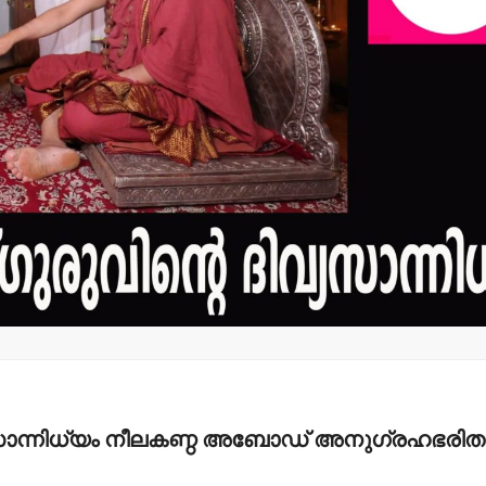
ിവ്യസാന്നിധ്യം നീലകണ്ഠ അബോഡ് അനുഗ്രഹഭരി