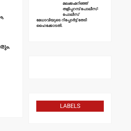
മലക്കംമറിഞ്ഞ്
തളിപ്പറമ്പ് പോലീസ്-
പോലീസ്
ം,
മേധാവിയുടെ റിപ്പോര്‍ട്ട് തേടി
ഹൈക്കോടതി.
രും.
LABELS