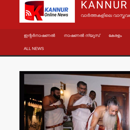
KANNUR
വാർത്തകളിലെ വാസ്തവ
ഇന്റർനാഷണൽ
നാഷണൽ ന്യൂസ്
കേരളം
ALL NEWS