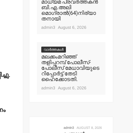
മാധ്യമ പ്രവര്‍ത്തകന്‍
ബി.എ.അലി
മൊഗ്രാല്‍(64)നിര്യാ
തനായി
admin3
August 6, 2026
വാർത്തകൾ
മലക്കംമറിഞ്ഞ്
തളിപ്പറമ്പ് പോലീസ്-
പോലീസ് മേധാവിയുടെ
റിപ്പോര്‍ട്ട് തേടി
്ചു.
ഹൈക്കോടതി.
admin3
August 6, 2026
ണം
admin3
AUGUST 8, 2026