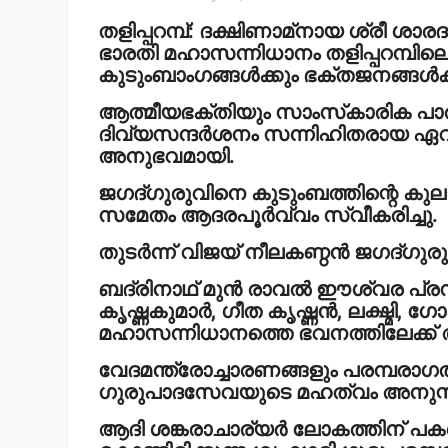
തളിപ്പറമ്പ്: ദക്ഷിണാമ്‌നായ ശ്രീ ശാ
ഭാരതി മഹാസന്നിധാനം തളിപ്പറമ്പിലെ
കുടുംബാംഗങ്ങള്‍ക്കും ഭക്തജനങ്ങള്‍ക
ആത്മീയഭക്തിയും സാംസ്‌കാരിക പാരമ
ദിവ്യസന്ദര്‍ശനം സന്നിഹിതരായ ഏവര
അനുഭവമായി.
ജഗദ്ഗുരുവിനെ കുടുംബത്തിന്റെ കുലാച
സമേതം ആദരപൂര്‍വ്വം സ്വീകരിച്ചു.
തുടര്‍ന്ന് വിജയ് നീലകണ്ഠന്‍ ജഗദ്ഗുരു
ബദ്രിനാഥ് മുന്‍ രാവല്‍ ഈശ്വര പ്രസ
കൃഷ്ണകുമാര്‍, ഗീത കൃഷ്ണന്‍, ലക്ഷ്മി, ഗോ
മഹാസന്നിധാനത്തെ ഭവനത്തിലേക്ക് 
വേദമന്ത്രോച്ചാരണങ്ങളും പരമ്പര
ഗുരുപാദസേവയുടെ മഹത്വം അനുസ്മരിപ
ആദി ശങ്കരാചാര്യര്‍ ലോകത്തിന് പകര്‍