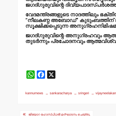
ജഗദ്ഗുരുവിന്റെ ദിവ്യപാദസ്പര്‍ശത്
വേദമന്ത്രങ്ങളുടെ നാദത്തിലും ഭക്ത
”നീലകണ്ഠ അബോഡ്” കുടുംബത്തിന് 
സൂക്ഷിക്കപ്പെടുന്ന അനുഗ്രഹനിമിഷമ
ജഗദ്ഗുരുവിന്റെ അനുഗ്രഹവും ആത്മ
തുടര്‍ന്നും പ്രചോദനവും ആത്മവിശ്
W
F
X
h
a
at
c
kannurnews
sankaracharya
sringeri
vijayneelaka
s
e
A
b
Post
p
o
ജിയോറ ഹോസ്പിറ്റല്‍ ഉദ്ഘാടനം ചെയ്തു.