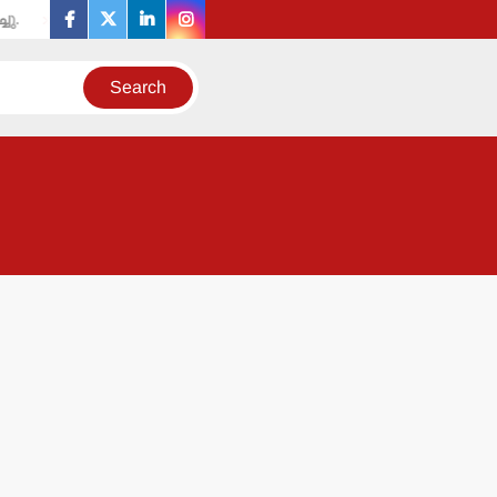
തളിപ്പറമ്പ് ശ്രീ ഭഗവതി ക്ഷേത്രത്തില്‍ കര്‍ക്കടകവാവ് പിതൃബലി കര്‍
facebook
twitter
linkedin
instagram