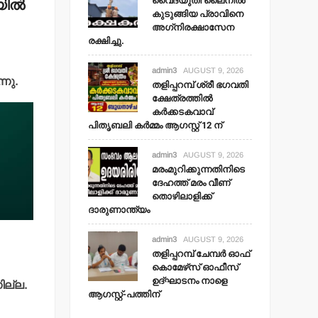
വൈദ്യുതി ലൈനില്‍
ില്‍
കുടുങ്ങിയ പ്രാവിനെ
അഗ്‌നിരക്ഷാസേന
രക്ഷിച്ചു.
admin3
AUGUST 9, 2026
്നു.
തളിപ്പറമ്പ് ശ്രീ ഭഗവതി
ക്ഷേത്രത്തില്‍
കര്‍ക്കടകവാവ്
പിതൃബലി കര്‍മ്മം ആഗസ്റ്റ് 12 ന്
admin3
AUGUST 9, 2026
മരംമുറിക്കുന്നതിനിടെ
ദേഹത്ത് മരം വീണ്
തൊഴിലാളിക്ക്
ദാരുണാന്ത്യം
admin3
AUGUST 9, 2026
തളിപ്പറമ്പ് ചേമ്പര്‍ ഓഫ്
കൊമേഴ്‌സ് ഓഫീസ്
ഉദ്ഘാടനം നാളെ
ില്ല.
ആഗസ്റ്റ്-പത്തിന്