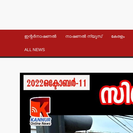
ഇന്റർനാഷണൽ
നാഷണൽ ന്യൂസ്
കേരളം
ALL NEWS