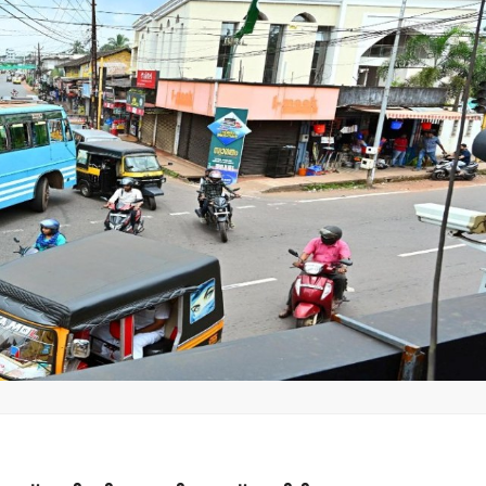
തളിപ്പറമ്പ് ചേമ്പര്‍ ഓഫ്
പൊതു ഓടയ
കൊമേഴ്‌സ് ഓഫീസ്
മലിനജല പൈ
ഉദ്ഘാടനം നാളെ
നഗരസഭ അ
ആഗസ്റ്റ്-പത്തിന്
കയ്യിട്ടത്
admin3
August 9, 2026
ചക്കരക്കുട
admin3
Augus