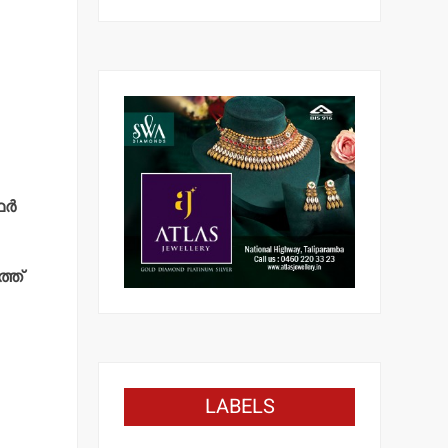
്‍
്ത്
LABELS