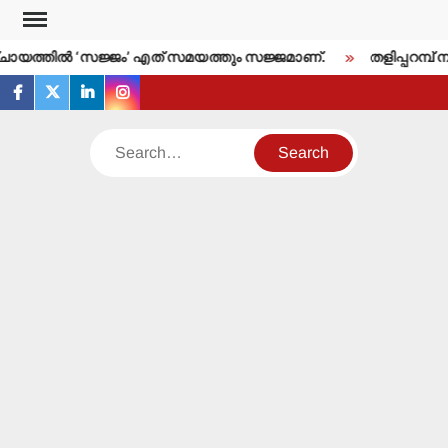
Skip
to
യത്തില്‍ ‘സജ്ജം’ എത് സമയത്തും സജ്ജമാണ്.
തളിപ്പറമ്പ് ന
content
facebook
twitter
linkedin
instagram
Search