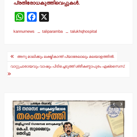
പ്രതിരോധകുത്തിവെപ്പുകള്‍.
W
F
X
h
a
kannurnews
taliparamba
talukhqhospital
at
c
s
e
Post
A
b
അനു മാലിക്കും ലക്ഷ്മികാന്ത്-പ്യാരേലാലും മലയാളത്തില്‍.
navigation
p
o
വാറ്റുചാരായവും വാഷും പിടിച്ചെടുത്ത് ശ്രീകണ്ഠാപുരം എക്‌സൈസ്.
p
o
k