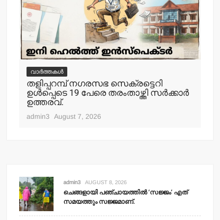
വാർത്തകൾ
വ
തളിപ്പറമ്പ് നഗരസഭ സെക്രട്ടെറി
തള
ഉള്‍പ്പെടെ 19 പേരെ തരംതാഴ്ത്തി സര്‍ക്കാര്‍
കാ
ഉത്തരവ്.
adm
admin3
August 7, 2026
admin3
AUGUST 8, 2026
ചെങ്ങളായി പഞ്ചായത്തില്‍ ‘സജ്ജം’ എത്
സമയത്തും സജ്ജമാണ്.