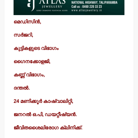
മെഡിസിന്‍,
സര്‍ജറി,
കുട്ടികളുടെ വിഭാഗം
ഗൈനക്കോളജി,
കണ്ണ് വിഭാഗം,
ദന്തല്‍.
24 മണിക്കൂര്‍ കാഷ്വാലിറ്റി,
ജനറല്‍ ഒ.പി, ഡയറ്റീഷ്യന്‍.
ജീവിതശൈലിരോഗ ക്ലിനിക്ക്.