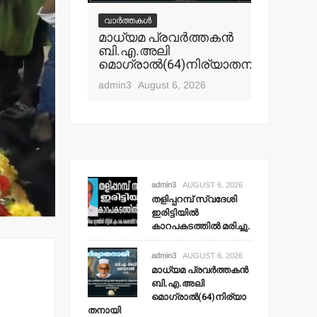
് സ്വദേശി
മലക്കംമറ
വാർത്തകൾ
‍
തളിപ്പറമ
മാധ്യമ പ്രവര്‍ത്തകന്‍
ല്‍ മരിച്ചു.
പോലീസ്
ബി.എ.അലി
റിപ്പോര്‍ട്
മൊഗ്രാല്‍(64)നിര്യാതനായി
t 6, 2026
ഹൈക്കോ
admin3
August 6, 2026
admin3
Aug
admin3
AUGUST 6, 2026
തളിപ്പറമ്പ് സ്വദേശി
ഇരിട്ടിയില്‍
കാറപകടത്തില്‍ മരിച്ചു.
admin3
AUGUST 6, 2026
മാധ്യമ പ്രവര്‍ത്തകന്‍
ബി.എ.അലി
മൊഗ്രാല്‍(64)നിര്യാ
തനായി