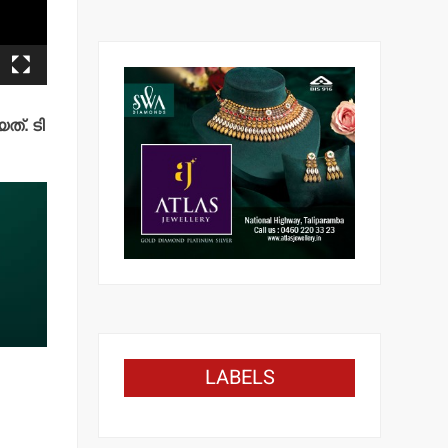
്. ടി
LABELS