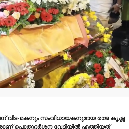
പിക്കപ്പ് വാന്‍ ഇടിച്ച്
തളിപ്പറമ്പ
സ്‌ക്കൂട്ടര്‍
ഇരിട്ടിയില്
യാത്രക്കാരിക്ക്
കാറപകടത്തി
ഗുരുതരപരിക്ക്
admin3
Augus
admin3
August 6, 2026
ധവന് വിട-മകനും സംവിധായകനുമായ രാജ കൃഷ്ണ
വരാണ് പൊതുദര്‍ശന വേദിയില്‍ എത്തിയത്