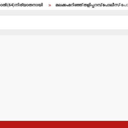
4)നിര്യാതനായി
മലക്കംമറിഞ്ഞ് തളിപ്പറമ്പ് പോലീസ്-പോലീസ് മേ