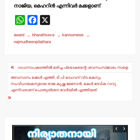
നാജിയ, മെഹറിന്‍ എന്നിവര്‍ മക്കളാണ്
.
W
F
X
h
a
award
bharathseva
kannurnews
at
c
najmudheenpilathara
s
e
A
b
Post
p
o
വാഹനാപകടത്തില്‍ മരിച്ച പ്രഭാകരന്റെ ശവസംസ്‌ക്കാരം നാളെ.
navigation
p
o
അവസാനം മക്കള്‍ എത്തി, ടി പി മാധവന് വിട-മകനും
സംവിധായകനുമായ രാജ കൃഷ്ണ മേനോന്‍, മകള്‍ ദേവിക റാവു
k
എന്നിവരാണ് പൊതുദര്‍ശന വേദിയില്‍ എത്തിയത്