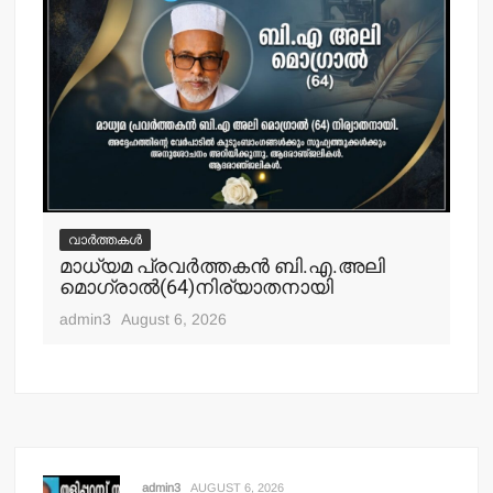
വാർത്തകൾ
വ
മാധ്യമ പ്രവര്‍ത്തകന്‍ ബി.എ.അലി
മല
മൊഗ്രാല്‍(64)നിര്യാതനായി
പോ
ഹ
admin3
August 6, 2026
adm
admin3
AUGUST 6, 2026