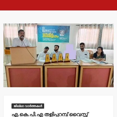
ജില്ലാ വാർത്തകൾ
എ.കെ.പി.എ തളിപ്പറമ്പ് വൈസ്റ്റ്