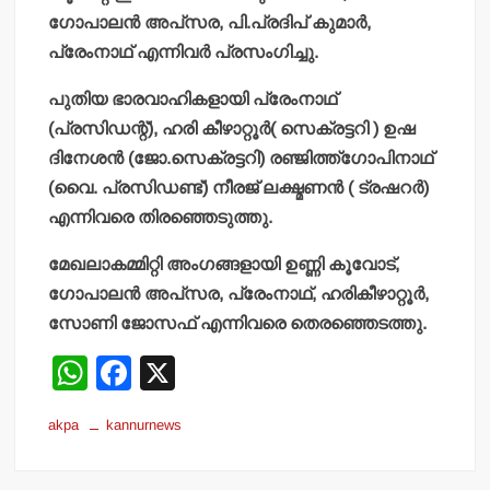
ഗോപാലന്‍ അപ്‌സര, പി.പ്രദിപ് കുമാര്‍,
പ്രേംനാഥ് എന്നിവര്‍ പ്രസംഗിച്ചു.
പുതിയ ഭാരവാഹികളായി പ്രേംനാഥ്
(പ്രസിഡന്റ്), ഹരി കീഴാറ്റൂര്‍( സെക്രട്ടറി ) ഉഷ
ദിനേശന്‍ (ജോ.സെക്രട്ടറി) രഞ്ജിത്ത്‌ഗോപിനാഥ്
(വൈ. പ്രസിഡണ്ട്) നീരജ് ലക്ഷ്മണന്‍ ( ട്രഷറര്‍)
എന്നിവരെ തിരഞ്ഞെടുത്തു.
മേഖലാകമ്മിറ്റി അംഗങ്ങളായി ഉണ്ണി കൂവോട്,
ഗോപാലന്‍ അപ്‌സര, പ്രേംനാഥ്, ഹരികീഴാറ്റൂര്‍,
സോണി ജോസഫ് എന്നിവരെ തെരഞ്ഞെടത്തു.
W
F
X
h
a
akpa
kannurnews
at
c
s
e