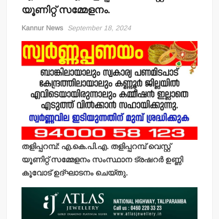
യൂണിറ്റ് സമ്മേളനം.
Kannur News
September 18, 2024
തളിപ്പറമ്പ്: എ.കെ.പി.എ. തളിപ്പറമ്പ് വെസ്റ്റ്
യൂണിറ്റ് സമ്മേളനം സംസ്ഥാന ട്രഷറര്‍ ഉണ്ണി
കൂവോട് ഉദ്ഘാടനം ചെയ്തു.