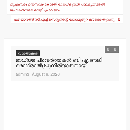
p
o
തൃച്ചംബരം ഉല്‍സവം-കോടതി റോഡ് മുതല്‍ പാലമൃത് ആല്‍
navigation
ജംഗ്ഷന്‍വരെ വെളിച്ചം വേണം.
p
o
പരിയാരത്ത് സി.എച്ച്.സെന്ററിന്റെ നോമ്പുതുറ കൗണ്ടര്‍ തുറന്നു.
k
വാർത്തകൾ
വ
മാധ്യമ പ്രവര്‍ത്തകന്‍ ബി.എ.അലി
മല
മൊഗ്രാല്‍(64)നിര്യാതനായി
പോ
ഹ
admin3
August 6, 2026
adm