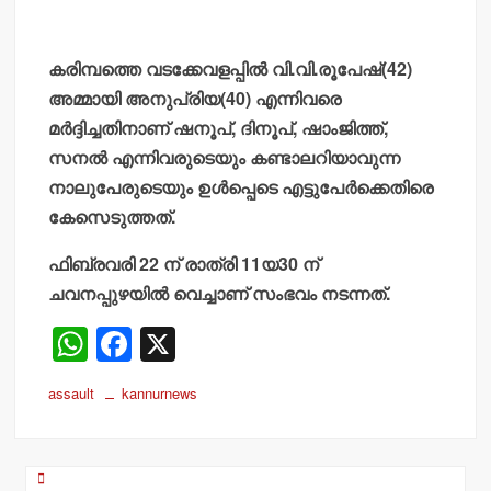
കരിമ്പത്തെ വടക്കേവളപ്പില്‍ വി.വി.രൂപേഷ്(42)
അമ്മായി അനുപ്രിയ(40) എന്നിവരെ
മര്‍ദ്ദിച്ചതിനാണ് ഷനൂപ്, ദിനൂപ്, ഷാംജിത്ത്,
സനല്‍ എന്നിവരുടെയും കണ്ടാലറിയാവുന്ന
നാലുപേരുടെയും ഉള്‍പ്പെടെ എട്ടുപേര്‍ക്കെതിരെ
കേസെടുത്തത്.
ഫിബ്രവരി 22 ന് രാത്രി 11യ30 ന്
ചവനപ്പുഴയില്‍ വെച്ചാണ് സംഭവം നടന്നത്.
W
F
X
h
a
assault
kannurnews
at
c
s
e
A
b
Post