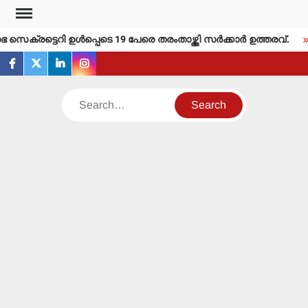
Skip
to
െക്രട്ടെറി ഉള്‍പ്പെടെ 19 പേരെ തരംതാഴ്ത്തി സര്‍ക്കാര്‍ ഉത്തരവ്.
content
facebook
twitter
linkedin
instagram
Search