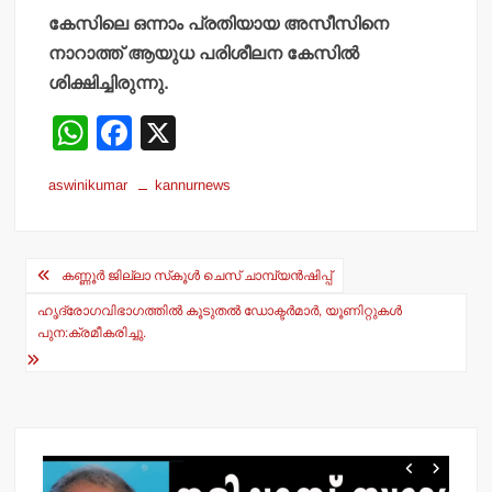
കേസിലെ ഒന്നാം പ്രതിയായ അസീസിനെ
നാറാത്ത് ആയുധ പരിശീലന കേസിൽ
ശിക്ഷിച്ചിരുന്നു.
W
F
X
h
a
aswinikumar
kannurnews
at
c
s
e
Post
A
b
കണ്ണൂര്‍ ജില്ലാ സ്‌കൂള്‍ ചെസ് ചാമ്പ്യന്‍ഷിപ്പ്
navigation
p
o
ഹൃദ്രോഗവിഭാഗത്തില്‍ കൂടുതല്‍ ഡോക്ടര്‍മാര്‍, യൂണിറ്റുകള്‍
p
o
പുന:ക്രമീകരിച്ചു.
k