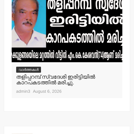
വാർത്തകൾ
വ
തളിപ്പറമ്പ് സ്വദേശി ഇരിട്ടിയില്‍
മാ
്‍
കാറപകടത്തില്‍ മരിച്ചു.
മൊ
admin3
August 6, 2026
adm