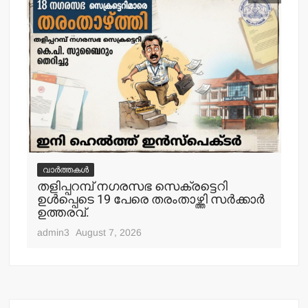
വാർത്തകൾ
വ
തളിപ്പറമ്പ് നഗരസഭ സെക്രട്ടെറി
തള
ഉള്‍പ്പെടെ 19 പേരെ തരംതാഴ്ത്തി സര്‍ക്കാര്‍
കാ
ഉത്തരവ്.
adm
admin3
August 7, 2026