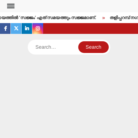
Skip
to
്തില്‍ ‘സജ്ജം’ എത് സമയത്തും സജ്ജമാണ്.
തളിപ്പറമ്പ് നഗര
content
facebook
twitter
linkedin
instagram
Search