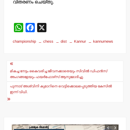
വിതരണം ചെയ്തു.
W
F
X
h
a
championship
chess
dist
Kannur
kannurnews
at
c
s
e
Post
A
b
navigation
p
o
മികച്ച നേട്ടം കൈവരിച്ച ജീവനക്കാരെയും സിവില്‍ ഡിഫന്‍സ്
അംഗങ്ങളേയും ഫയര്‍ഫോഴ്‌സ് ആനുമോദിച്ചു.
p
o
പുന്നാട് അശ്വിനി കുമാറിനെ വെട്ടിക്കൊലപ്പെടുത്തിയ കേസിൽ
k
ഇന്ന് വിധി.