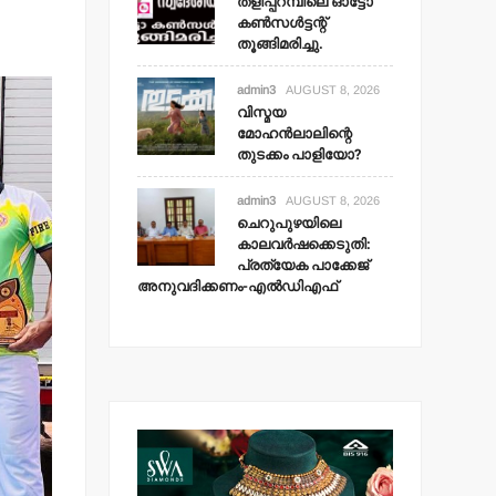
തളിപ്പറമ്പിലെ ഓട്ടോ
കണ്‍സള്‍ട്ടന്റ്
തൂങ്ങിമരിച്ചു.
admin3
AUGUST 8, 2026
വിസ്മയ
മോഹന്‍ലാലിന്റെ
തുടക്കം പാളിയോ?
admin3
AUGUST 8, 2026
ചെറുപുഴയിലെ
കാലവര്‍ഷക്കെടുതി:
പ്രത്യേക പാക്കേജ്
അനുവദിക്കണം-എല്‍ഡിഎഫ്