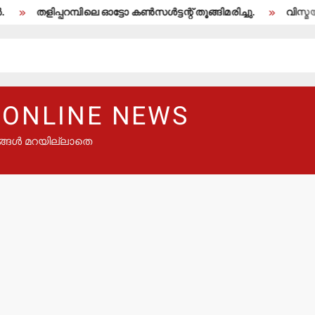
റമ്പിലെ ഓട്ടോ കണ്‍സള്‍ട്ടന്റ് തൂങ്ങിമരിച്ചു.
വിസ്മയ മോഹന്‍ലാലി
 ONLINE NEWS
ങ്ങൾ മറയില്ലാതെ