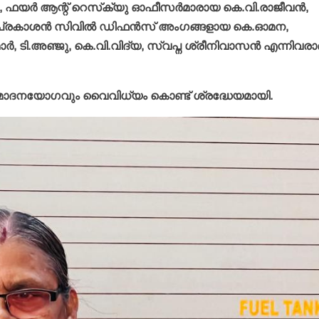
, ഫയര്‍ ആന്റ് റെസ്‌ക്യു ഓഫീസര്‍മാരായ കെ.വി.രാജീവന്‍,
ഖ് പ്രകാശന്‍ സിവില്‍ ഡിഫന്‍സ് അംഗങ്ങളായ കെ.ഓമന,
്‍, ടി.അഞ്ജു, കെ.വി.വിദ്യ, സ്വപ്ന ശ്രീനിവാസന്‍ എന്നിവര
നുമോദനയോഗവും വൈവിധ്യം കൊണ്ട് ശ്രദ്ധേയമായി.