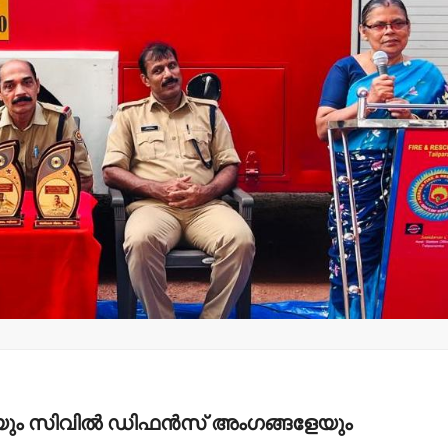
ചെറുപുഴയിലെ
കാലവര്‍ഷക്കെടുതി:
കഞ്ചാവു
പ്രത്യേക പാക്കേജ്
സ്വദേശി അറ
അനുവദിക്കണം-
admin3
Augus
എല്‍ഡിഎഫ്
admin3
August 8, 2026
െയും സിവില്‍ ഡിഫന്‍സ് അംഗങ്ങളേയും