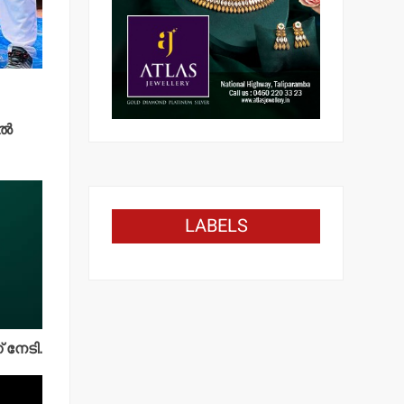
്‍
LABELS
 നേടി.