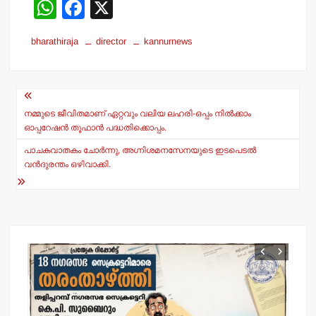
W
F
X
h
a
bharathiraja
director
kannurnews
at
c
s
e
Post
A
b
navigation
p
o
നമ്മുടെ ജീവിതമാണ് ഏറ്റവും വലിയ ലഹരി-ഒപ്പം നില്‍ക്കാം
ഓപ്പറേഷന്‍ തൂഫാന്‍ പദ്ധതിക്കൊപ്പം.
p
o
പാചകവാതകം ചോര്‍ന്നു, അഗ്നിശമനസേനയുടെ ഇടപെടല്‍
k
വന്‍ദുരന്തം ഒഴിവാക്കി.