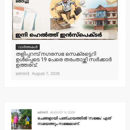
വാർത്തകൾ
വ
തളിപ്പറമ്പ് നഗരസഭ സെക്രട്ടെറി
തള
ഉള്‍പ്പെടെ 19 പേരെ തരംതാഴ്ത്തി സര്‍ക്കാര്‍
കാ
ഉത്തരവ്.
adm
admin3
August 7, 2026
admin3
AUGUST 8, 2026
ചെങ്ങളായി പഞ്ചായത്തില്‍ ‘സജ്ജം’ എത്
സമയത്തും സജ്ജമാണ്.