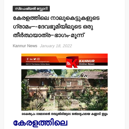
സ്പെഷ്യൽ സ്റ്റോറി
കേരളത്തിലെ നാലുകെട്ടുകളുടെ
ഗ്രാമം—-ദേവഭൂമിയിലൂടെ ഒരു
തീര്‍ത്ഥയാത്ര–ഭാഗം-മൂന്ന്
Kannur News
January 18, 2022
കേരളത്തിലെ