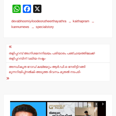
W
F
X
h
a
devabhoomiyiloodeorutheerthayathra
kaithapram
at
c
kannurnews
specialstory
s
e
A
b
Post
p
o
navigation
തളിപ്പറമ്പ് അഗ്നിശമനനിലയം പരിയാരം പഞ്ചായത്തിലേക്ക്-
p
o
തളിപ്പറമ്പിന് വലിയ നഷ്ടം-
k
അനധികൃത റോഡ് കയ്യേറ്റം-ആര്‍.ഡി.ഒ നേരിട്ടിറങ്ങി
മുന്നറിയിപ്പ്‌നല്‍കി-അടുത്ത ദിവസം മുതല്‍ നടപടി-