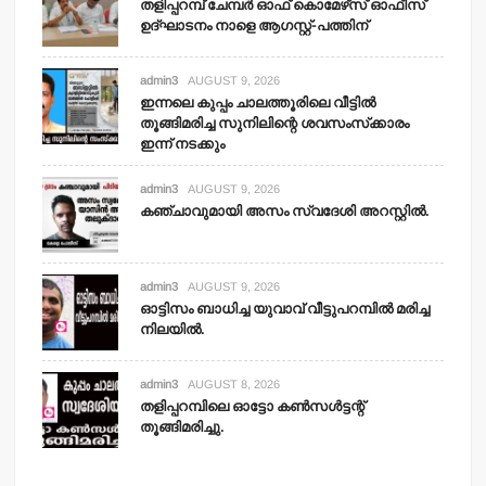
തളിപ്പറമ്പ് ചേമ്പര്‍ ഓഫ് കൊമേഴ്‌സ് ഓഫീസ്
ഉദ്ഘാടനം നാളെ ആഗസ്റ്റ്-പത്തിന്
admin3
AUGUST 9, 2026
ഇന്നലെ കുപ്പം ചാലത്തൂരിലെ വീട്ടില്‍
തൂങ്ങിമരിച്ച സുനിലിന്റെ ശവസംസ്‌ക്കാരം
ഇന്ന് നടക്കും
admin3
AUGUST 9, 2026
കഞ്ചാവുമായി അസം സ്വദേശി അറസ്റ്റില്‍.
admin3
AUGUST 9, 2026
ഓട്ടിസം ബാധിച്ച യുവാവ് വീട്ടുപറമ്പില്‍ മരിച്ച
നിലയില്‍.
admin3
AUGUST 8, 2026
തളിപ്പറമ്പിലെ ഓട്ടോ കണ്‍സള്‍ട്ടന്റ്
തൂങ്ങിമരിച്ചു.