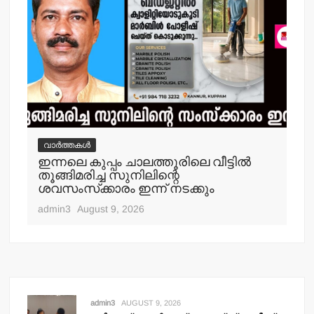
വാർത്തകൾ
വ
ഇന്നലെ കുപ്പം ചാലത്തൂരിലെ വീട്ടില്‍
ക
തൂങ്ങിമരിച്ച സുനിലിന്റെ
അറസ
ശവസംസ്‌ക്കാരം ഇന്ന് നടക്കും
adm
admin3
August 9, 2026
admin3
AUGUST 9, 2026