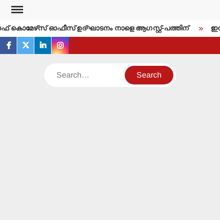
Skip
to
ഓഫ് കൊമേഴ്‌സ് ഓഫീസ് ഉദ്ഘാടനം നാളെ ആഗസ്റ്റ്-പത്തിന്
ഇന്നലെ
content
facebook
twitter
linkedin
instagram
Search