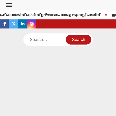
Skip
to
‍ ഓഫ് കൊമേഴ്‌സ് ഓഫീസ് ഉദ്ഘാടനം നാളെ ആഗസ്റ്റ്-പത്തിന്
ഇന്ന
content
facebook
twitter
linkedin
instagram
Search