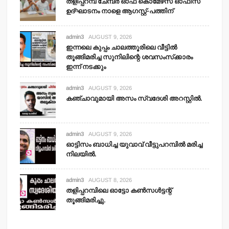
തളിപ്പറമ്പ് ചേമ്പര്‍ ഓഫ് കൊമേഴ്‌സ് ഓഫീസ്
ഉദ്ഘാടനം നാളെ ആഗസ്റ്റ്-പത്തിന്
admin3
AUGUST 9, 2026
ഇന്നലെ കുപ്പം ചാലത്തൂരിലെ വീട്ടില്‍
തൂങ്ങിമരിച്ച സുനിലിന്റെ ശവസംസ്‌ക്കാരം
ഇന്ന് നടക്കും
admin3
AUGUST 9, 2026
കഞ്ചാവുമായി അസം സ്വദേശി അറസ്റ്റില്‍.
admin3
AUGUST 9, 2026
ഓട്ടിസം ബാധിച്ച യുവാവ് വീട്ടുപറമ്പില്‍ മരിച്ച
നിലയില്‍.
admin3
AUGUST 8, 2026
തളിപ്പറമ്പിലെ ഓട്ടോ കണ്‍സള്‍ട്ടന്റ്
തൂങ്ങിമരിച്ചു.