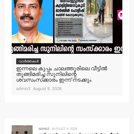
വാർത്തകൾ
വ
ഇന്നലെ കുപ്പം ചാലത്തൂരിലെ വീട്ടില്‍
ക
തൂങ്ങിമരിച്ച സുനിലിന്റെ
അറസ
ശവസംസ്‌ക്കാരം ഇന്ന് നടക്കും
adm
admin3
August 9, 2026
admin3
AUGUST 9, 2026