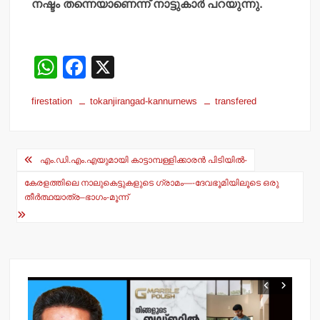
നഷ്ടം തന്നെയാണെന്ന് നാട്ടുകാര്‍ പറയുന്നു.
W
F
X
h
a
firestation
tokanjirangad-kannurnews
transfered
at
c
s
e
Post
A
b
എം.ഡി.എം.എയുമായി കാട്ടാമ്പള്ളിക്കാരന്‍ പിടിയില്‍-
navigation
p
o
കേരളത്തിലെ നാലുകെട്ടുകളുടെ ഗ്രാമം—-ദേവഭൂമിയിലൂടെ ഒരു
p
o
തീര്‍ത്ഥയാത്ര–ഭാഗം-മൂന്ന്
k