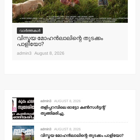
വ
ചെ
വാർത്തകൾ
പ്
വിസ്മയ മോഹന്‍ലാലിന്റെ തുടക്കം
എ
പാളിയോ?
adm
admin3
August 8, 2026
admin3
AUGUST 8, 2026
തളിപ്പറമ്പിലെ ഓട്ടോ കണ്‍സള്‍ട്ടന്റ്
തൂങ്ങിമരിച്ചു.
admin3
AUGUST 8, 2026
വിസ്മയ മോഹന്‍ലാലിന്റെ തുടക്കം പാളിയോ?