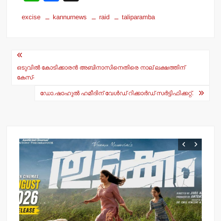
h
a
excise
kannurnews
raid
taliparamba
at
c
s
e
Post
A
b
navigation
p
o
ഒടുവില്‍ കോടിക്കാരന്‍ അബിനാസിനെതിരെ നാല് ലക്ഷത്തിന്
കേസ്-
p
o
ഡോ.ഷാഹുല്‍ ഹമീദിന് വേള്‍ഡ് റിക്കാര്‍ഡ് സര്‍ട്ടിഫിക്കറ്റ്.
k