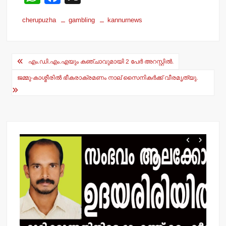
h
a
cherupuzha
gambling
kannurnews
at
c
s
e
Post
A
b
എം.ഡി.എം.എയും കഞ്ചാവുമായി 2 പേര്‍ അറസ്റ്റില്‍.
navigation
p
o
ജമ്മു-കാശ്മീരില്‍ ഭീകരാക്രമണം നാല് സൈനികര്‍ക്ക് വീരമൃത്യു.
p
o
k