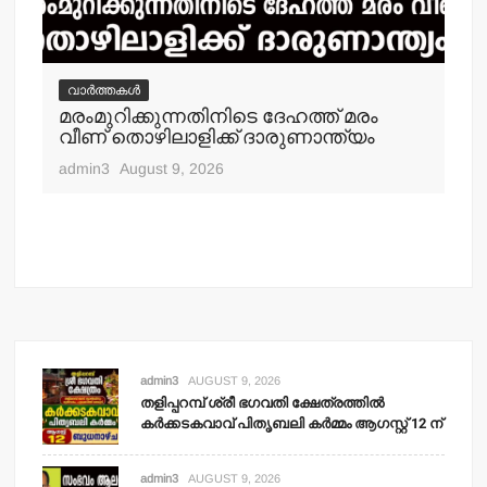
വ
തള
വാർത്തകൾ
ഓഫ
മരംമുറിക്കുന്നതിനിടെ ദേഹത്ത് മരം
പത
വീണ് തൊഴിലാളിക്ക് ദാരുണാന്ത്യം
adm
admin3
August 9, 2026
admin3
AUGUST 9, 2026
തളിപ്പറമ്പ് ശ്രീ ഭഗവതി ക്ഷേത്രത്തില്‍
കര്‍ക്കടകവാവ് പിതൃബലി കര്‍മ്മം ആഗസ്റ്റ് 12 ന്
admin3
AUGUST 9, 2026