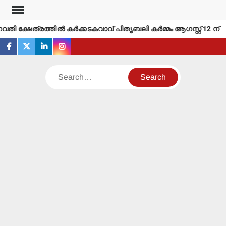
Skip
to
വതി ക്ഷേത്രത്തില്‍ കര്‍ക്കടകവാവ് പിതൃബലി കര്‍മ്മം ആഗസ്റ്റ് 12 ന്
content
facebook
twitter
linkedin
instagram
Search