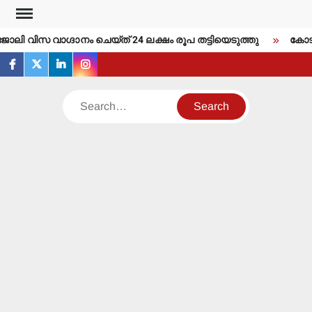
Skip
to
ോലി വിസ വാഗ്ദാനം ചെയ്ത് 24 ലക്ഷം രൂപ തട്ടിയെടുത്തു
കോടതി 
content
facebook
twitter
linkedin
instagram
Search