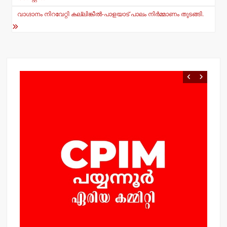
p
o
വാഗ്ദാനം നിറവേറ്റി കല്ലിങ്കീല്‍-പാളയാട് പാലം നിര്‍മ്മാണം തുടങ്ങി.
k
വ
ം
കര