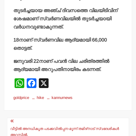
തുടര്‍ച്ചയായ അഞ്ച് ദിവസത്തെ വിലയിടിവിന്
ശേഷമാണ് സ്വര്‍ണവിലയില്‍ തുടര്‍ച്ചയായി
വര്‍ധനവുണ്ടാകുന്നത്.
18നാണ് സ്വര്‍ണവില ആദ്യമായി 66,000
തൊട്ടത്.
ജനുവരി 22നാണ് പവന്‍ വില ചരിത്രത്തില്‍
ആദ്യമായി അറുപതിനായിരം കടന്നത്.
W
F
X
h
a
goldprice
hike
kannurnews
at
c
s
e
Post
A
b
navigation
p
o
വീട്ടില്‍ അനധികൃത പടക്കവില്‍പ്പന-മൂന്ന് തമിഴ്‌നാട് സ്വദേശികള്‍
അറസ്റ്റില്‍.