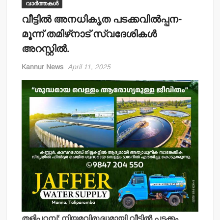
വാർത്തകൾ
വീട്ടില്‍ അനധികൃത പടക്കവില്‍പ്പന-
മൂന്ന് തമിഴ്‌നാട് സ്വദേശികള്‍
അറസ്റ്റില്‍.
Kannur News
April 11, 2025
തളിപ്പറമ്പ്: നിയമവിരുദ്ധമായി വീട്ടില്‍ പടക്കം