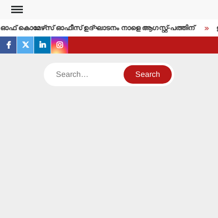
Skip
to
്‍ ഓഫ് കൊമേഴ്‌സ് ഓഫീസ് ഉദ്ഘാടനം നാളെ ആഗസ്റ്റ്-പത്തിന്
ഇന്
content
facebook
twitter
linkedin
instagram
Search