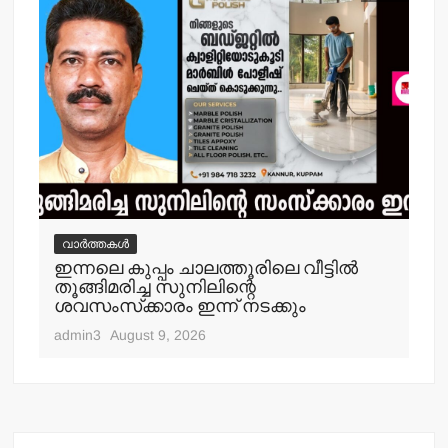
വാർത്തകൾ
വ
ഇന്നലെ കുപ്പം ചാലത്തൂരിലെ വീട്ടില്‍
ക
തൂങ്ങിമരിച്ച സുനിലിന്റെ
അറസ
ശവസംസ്‌ക്കാരം ഇന്ന് നടക്കും
adm
admin3
August 9, 2026