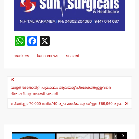
W
F
X
h
a
crackers
kannurnews
seazed
at
c
s
e
Post
A
b
navigation
p
o
വാട്ടര്‍ അതോറിറ്റി പൂമംഗലം ആലയാട്ട് പ്രദേശത്തുള്ളവരെ
ദ്രോഹിക്കുന്നതായി പരാതി
p
o
സ്വര്‍ണ്ണം-70,000 ത്തിന് 40 രൂപ മാത്രം കുറവ്-ഇന്ന്-69,960 രൂപ.
k