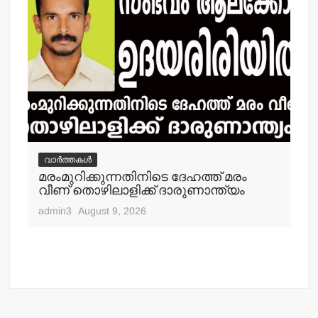
വ
തള
വാർത്തകൾ
ഓഫ
മരംമുറിക്കുന്നതിനിടെ ദേഹത്ത് മരം
പത
വീണ് തൊഴിലാളിക്ക് ദാരുണാന്ത്യം
adm
admin3
August 9, 2026