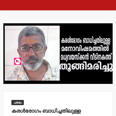
ചരമം
കരള്‍രോഗം ബാധിച്ചതിലുള്ള