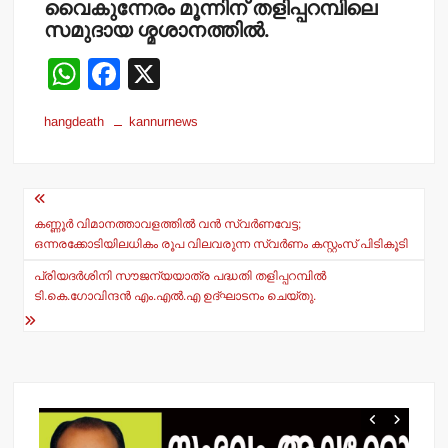
വൈകുന്നേരം മൂന്നിന് തളിപ്പറമ്പിലെ
സമുദായ ശ്മശാനത്തില്‍.
W
F
X
h
a
hangdeath
kannurnews
at
c
s
e
Post
A
b
navigation
p
o
കണ്ണൂര്‍ വിമാനത്താവളത്തില്‍ വന്‍ സ്വര്‍ണവേട്ട;
ഒന്നരക്കോടിയിലധികം രൂപ വിലവരുന്ന സ്വര്‍ണം കസ്റ്റംസ് പിടികൂടി
p
o
പ്രിയദര്‍ശിനി സൗജന്യയാത്ര പദ്ധതി തളിപ്പറമ്പില്‍
k
ടി.കെ.ഗോവിന്ദന്‍ എം.എല്‍.എ ഉദ്ഘാടനം ചെയ്തു.