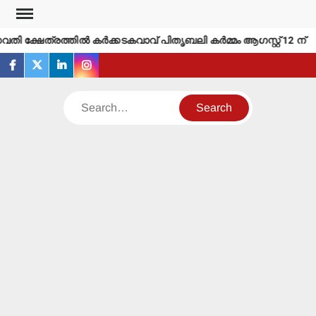
Skip
to
വതി ക്ഷേത്രത്തില്‍ കര്‍ക്കടകവാവ് പിതൃബലി കര്‍മ്മം ആഗസ്റ്റ് 12 ന്
content
facebook
twitter
linkedin
instagram
Search