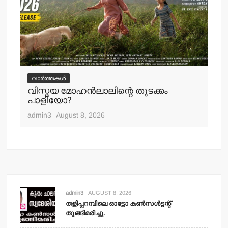
വ
ചെ
വാർത്തകൾ
പ്
വിസ്മയ മോഹന്‍ലാലിന്റെ തുടക്കം
എ
പാളിയോ?
adm
admin3
August 8, 2026
admin3
AUGUST 8, 2026
തളിപ്പറമ്പിലെ ഓട്ടോ കണ്‍സള്‍ട്ടന്റ്
തൂങ്ങിമരിച്ചു.