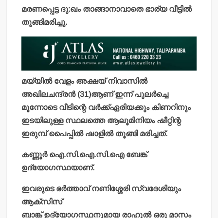
മരണപ്പെട്ട ദു:ഖം താങ്ങാനാവാതെ ഭാര്യ വീട്ടില്‍
തൂങ്ങിമരിച്ചു.
മയ്യില്‍ വേളം അക്ഷയ് നിവാസില്‍
അഖിലചന്ദ്രന്‍ (31)ആണ് ഇന്ന് പുലര്‍ച്ചെ
മൂന്നോടെ വീടിന്റെ വര്‍ക്ക്ഏരിയക്കും കിണറിനും
ഇടയിലുള്ള സ്ഥലത്തെ ആലൂമിനിയം ഷീറ്റിന്റ
ഇരുമ്പ് പൈപ്പില്‍ ഷാളില്‍ തൂങ്ങി മരിച്ചത്.
കണ്ണൂര്‍ ഐ.സി.ഐ.സി.ഐ ബേങ്ക്
ഉദ്യോഗസ്ഥയാണ്.
ഇവരുടെ ഭര്‍ത്താവ് നണിശ്ശേരി സ്വദേശിയും
ആക്‌സിസ്
ബാങ്ക് ഉദ്യോഗസ്ഥനുമായ രാഹുല്‍ ഒരു മാസം