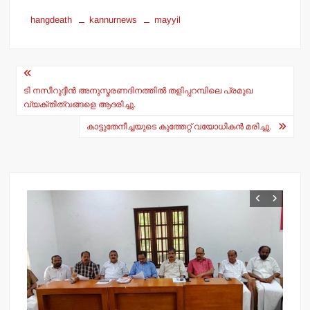
h
a
hangdeath
kannurnews
mayyil
at
c
s
e
Post
A
b
navigation
p
o
ടി നസീറുദ്ദീന്‍ അനുസ്മരണദിനത്തില്‍ തളിപ്പറമ്പിലെ പ്രമുഖ
വ്യക്തിത്വങ്ങളെ ആദരിച്ചു.
p
o
കാട്ടുതേനീച്ചയുടെ കുത്തേറ്റ് വയോധികന്‍ മരിച്ചു.
k