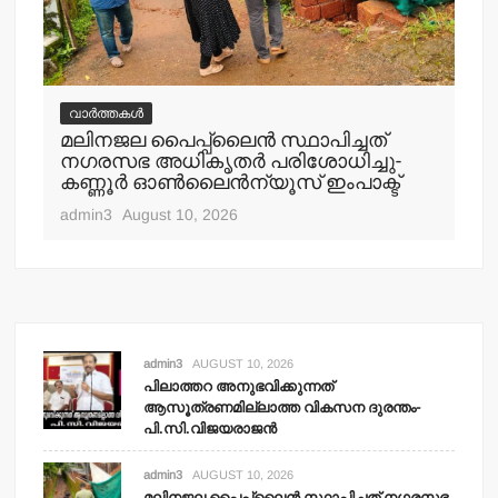
വാർത്തകൾ
വ
മലിനജല പൈപ്പ്‌ലൈന്‍ സ്ഥാപിച്ചത്
പാ
നഗരസഭ അധികൃതര്‍ പരിശോധിച്ചു-
നാ
കണ്ണൂര്‍ ഓണ്‍ലൈന്‍ന്യൂസ് ഇംപാക്ട്‌
adm
admin3
August 10, 2026
admin3
AUGUST 10, 2026
പിലാത്തറ അനുഭവിക്കുന്നത്
ആസൂത്രണമില്ലാത്ത വികസന ദുരന്തം-
പി.സി.വിജയരാജന്‍
admin3
AUGUST 10, 2026
മലിനജല പൈപ്പ്‌ലൈന്‍ സ്ഥാപിച്ചത് നഗരസഭ