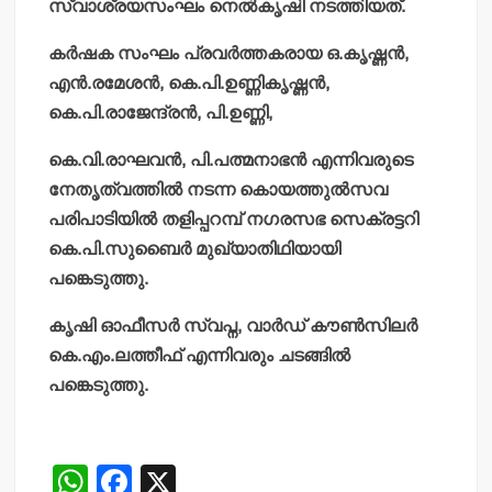
സ്വാശ്രയസംഘം നെല്‍കൃഷി നടത്തിയത്.
കര്‍ഷക സംഘം പ്രവര്‍ത്തകരായ ഒ.കൃഷ്ണന്‍,
എന്‍.രമേശന്‍, കെ.പി.ഉണ്ണികൃഷ്ണന്‍,
കെ.പി.രാജേന്ദ്രന്‍, പി.ഉണ്ണി,
കെ.വി.രാഘവന്‍, പി.പത്മനാഭന്‍ എന്നിവരുടെ
നേതൃത്വത്തില്‍ നടന്ന കൊയത്തുല്‍സവ
പരിപാടിയില്‍ തളിപ്പറമ്പ് നഗരസഭ സെക്രട്ടറി
കെ.പി.സുബൈര്‍ മുഖ്യാതിഥിയായി
പങ്കെടുത്തു.
കൃഷി ഓഫീസര്‍ സ്വപ്ന, വാര്‍ഡ് കൗണ്‍സിലര്‍
കെ.എം.ലത്തീഫ് എന്നിവരും ചടങ്ങില്‍
പങ്കെടുത്തു.
W
F
X