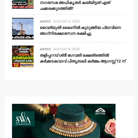
നഗരസഭ അധികൃതര്‍ കയ്യിട്ടത് ഏത്
ചക്കരക്കുടത്തില്‍?
admin3
AUGUST 9, 2026
വൈദ്യുതി ലൈനില്‍ കുടുങ്ങിയ പ്രാവിനെ
അഗ്‌നിരക്ഷാസേന രക്ഷിച്ചു.
admin3
AUGUST 9, 2026
തളിപ്പറമ്പ് ശ്രീ ഭഗവതി ക്ഷേത്രത്തില്‍
കര്‍ക്കടകവാവ് പിതൃബലി കര്‍മ്മം ആഗസ്റ്റ് 12 ന്