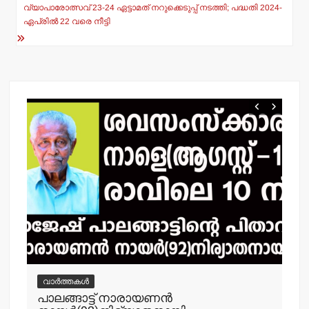
navigation
p
o
വ്യാപാരോത്സവ് 23-24 ഏട്ടാമത് നറുക്കെടുപ്പ് നടത്തി; പദ്ധതി 2024-
p
o
ഏപ്രില്‍ 22 വരെ നീട്ടി
k
വാർത്തകൾ
വ
പാലങ്ങാട്ട് നാരായണന്‍
പൊ