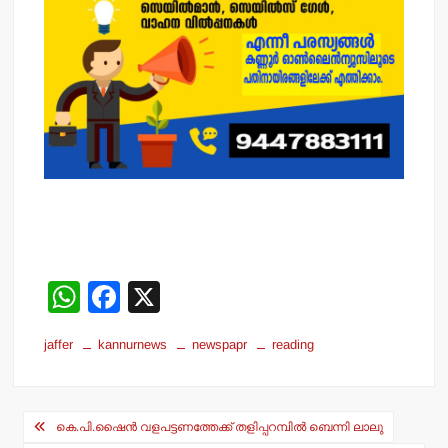
W
F
X
h
a
jaffer
kannurnews
newspapr
reading
at
c
s
e
Post
A
b
കെ.പി.ഷൈന്‍ വളപട്ടണത്തേക്ക് തളിപ്പറമ്പില്‍ ബെന്നി ലാലു