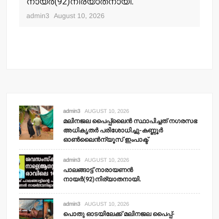
നായര്‍(92)നിര്യാതനായി.
നഗ
ചക
admin3
August 10, 2026
adm
admin3
AUGUST 10, 2026
മലിനജല പൈപ്പ്‌ലൈന്‍ സ്ഥാപിച്ചത് നഗരസഭ
അധികൃതര്‍ പരിശോധിച്ചു-കണ്ണൂര്‍
ഓണ്‍ലൈന്‍ന്യൂസ് ഇംപാക്ട്‌
admin3
AUGUST 10, 2026
പാലങ്ങാട്ട് നാരായണന്‍
നായര്‍(92)നിര്യാതനായി.
admin3
AUGUST 10, 2026
പൊതു ഓടയിലേക്ക് മലിനജല പൈപ്പ്-