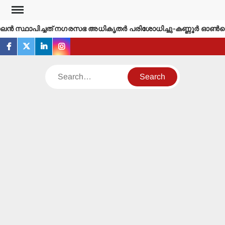
Skip
to
 സ്ഥാപിച്ചത് നഗരസഭ അധികൃതര്‍ പരിശോധിച്ചു-കണ്ണൂര്‍ ഓണ്‍ലൈന്
content
facebook
twitter
linkedin
instagram
Search