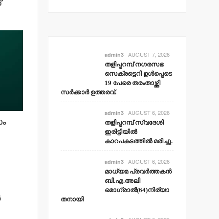
്
AUGUST 7, 2026
admin3
തളിപ്പറമ്പ് നഗരസഭ
സെക്രട്ടെറി ഉള്‍പ്പെടെ
19 പേരെ തരംതാഴ്ത്തി
സര്‍ക്കാര്‍ ഉത്തരവ്.
AUGUST 6, 2026
admin3
സം
തളിപ്പറമ്പ് സ്വദേശി
ഇരിട്ടിയില്‍
കാറപകടത്തില്‍ മരിച്ചു.
AUGUST 6, 2026
admin3
മാധ്യമ പ്രവര്‍ത്തകന്‍
ബി.എ.അലി
മൊഗ്രാല്‍(64)നിര്യാ
ൻ
തനായി