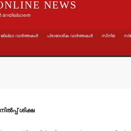
ONLINE NEWS
ൾ മറയില്ലാതെ
ജില്ലാ വാർത്തകൾ
പ്രാദേശിക വാർത്തകൾ
സിനിമ
സ്
വാർത്തകൾ
വാർത്തകൾ
മന്ത്രി അനൂപ് ജേക്കബ്
തളിപ്പറമ്
നാളെ
സെക്രട്ടെറ
പാടിയോട്ടുചാലില്‍
19 പേരെ തര
ിൽപ്പ് ശിക്ഷ
മാവേലി സൂപ്പര്‍ സ്റ്റോര്‍
സര്‍ക്കാര്‍
ഉദ്ഘാടനം ചെയ്യും.
admin3
Augus
admin3
August 6, 2026