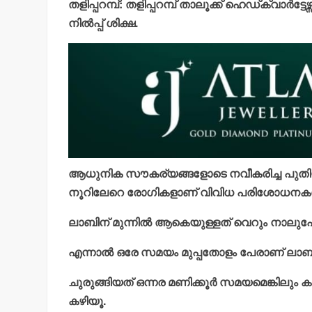
തളിപ്പറമ്പ്: തളിപ്പറമ്പ് താലൂക്ക് ഹെഡ്ക്വാ
നിൽപ്പ് ശിക്ഷ.
ആധുനിക സൗകര്യങ്ങളോടെ നവീകരിച്ച പുതിയ 
നൂറിലേറെ രോഗികളാണ് വിവിധ പരിശോധനകൾക്
ലാബിന് മുന്നിൽ ആകെയുള്ളത് വെറും നാലുപേർ
എന്നാൽ ഒരേ സമയം മുപ്പതോളം പേരാണ് ലാബിന്
ചുരുങ്ങിയത് ഒന്നര മണിക്കൂർ സമയമെങ്കിലും കാ
കഴിയൂ.