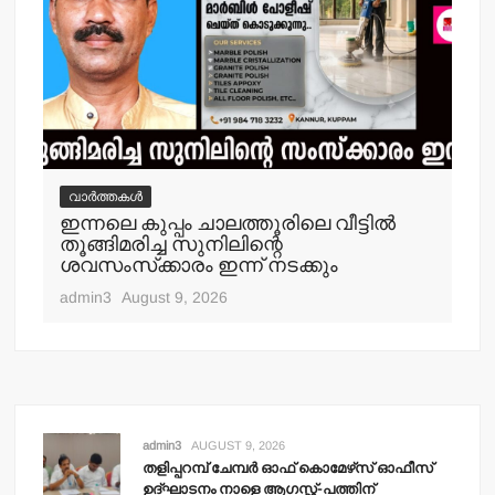
വാർത്തകൾ
വ
ഇന്നലെ കുപ്പം ചാലത്തൂരിലെ വീട്ടില്‍
ക
തൂങ്ങിമരിച്ച സുനിലിന്റെ
അറസ
ശവസംസ്‌ക്കാരം ഇന്ന് നടക്കും
adm
admin3
August 9, 2026
admin3
AUGUST 9, 2026
തളിപ്പറമ്പ് ചേമ്പര്‍ ഓഫ് കൊമേഴ്‌സ് ഓഫീസ്
ഉദ്ഘാടനം നാളെ ആഗസ്റ്റ്-പത്തിന്