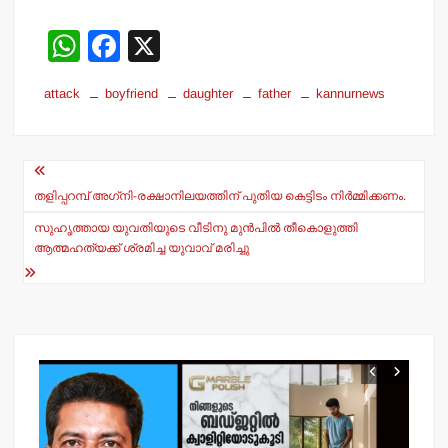
W
F
X
h
a
attack
boyfriend
daughter
father
kannurnews
at
c
s
e
Post
A
b
navigation
p
o
തളിപ്പറമ്പ് അഗ്‌നി-രക്ഷാനിലയത്തിന് പുതിയ കെട്ടിടം നിര്‍മ്മിക്കണം.
p
o
സുഹൃത്തായ യുവതിയുടെ വീടിനു മുന്‍പില്‍ തീകൊളുത്തി
ആത്മഹത്യക്ക് ശ്രമിച്ച യുവാവ് മരിച്ചു
k