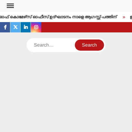
Skip
to
്‍ ഓഫ് കൊമേഴ്‌സ് ഓഫീസ് ഉദ്ഘാടനം നാളെ ആഗസ്റ്റ്-പത്തിന്
ഇന്
content
facebook
twitter
linkedin
instagram
Search