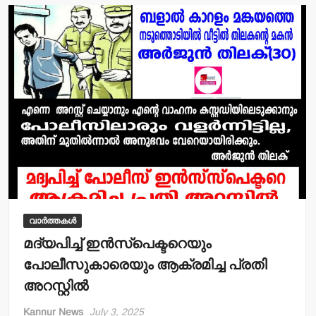
A
b
p
o
p
o
k
വാർത്തകൾ
മദ്യപിച്ച് ഇന്‍സ്പെക്ടറെയും
പോലീസുകാരെയും ആക്രമിച്ച പ്രതി
അറസ്റ്റില്‍
Kannur News
July 3, 2025