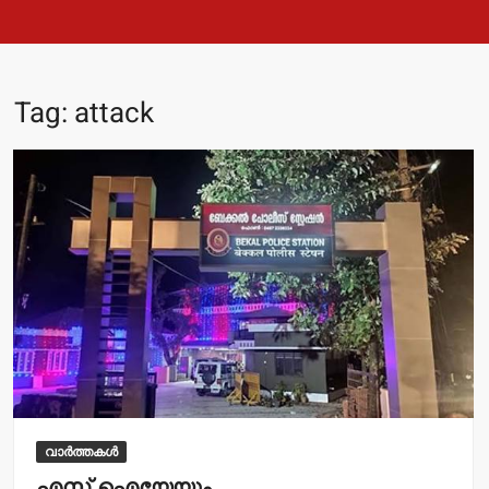
Tag:
attack
വാർത്തകൾ
എസ്.ഐയേയും