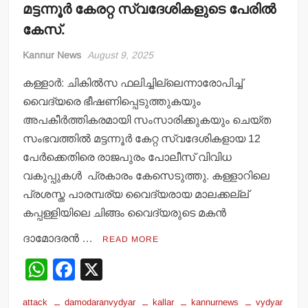
മട്ടന്നൂര്‍ കേരറ്റ സ്വദേശികളുടെ പേരില്‍
കേസ്.
Kannur News
August 9, 2025
കള്ളാര്‍: ചികില്‍സ ഫലിച്ചില്ലെന്നാരോപിച്ച്
വൈദ്യരെ ഭീഷണിപ്പെടുത്തുകയും
അപകീര്‍ത്തികരമായി സംസാരിക്കുകയും ചെയ്ത
സംഭവത്തില്‍ മട്ടന്നൂര്‍ കേറ്റ സ്വദേശികളായ 12
പേര്‍ക്കെതിരെ രാജപുരം പോലീസ് വിവിധ
വകുപ്പുകള്‍ പ്രകാരം കേസെടുത്തു. കള്ളാറിലെ
പ്രശസ്ത പാരമ്പര്യ വൈദ്യരായ മാലക്കല്ല്
കപ്പള്ളിയിലെ ചിങ്ങം വൈദ്യരുടെ മകന്‍
ദാമോദരന്‍ …
READ MORE
W
F
X
h
a
attack
damodaranvydyar
kallar
kannurnews
vydyar