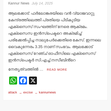
Kannur News
July 14, 2025
ആലക്കോട്: ഫർലോങ്കരയിലെ വൻ വ്യാജവാറ്റു
കേന്ദ്രത്തിലെത്തി പ്രതിയെ പിടികൂടിയ
എക്സൈസ് സംഘത്തിന് നേരെ ആക്രമം.
എക്സൈസ ഇൻസ്പെക്ടറെ അക്രമിച്ച്
പരിക്കേൽപ്പിച്ച നാലുപേർക്കെതിരെ കേസ്. ഇന്നലെ
വൈകുന്നേരം 3.35 നാണ് സംഭവം. ആലക്കോട്
എക്സൈസ് റേഞ്ച് ഓഫീസിലെ എക്സൈസ്
ഇൻസ്പെക്ടർ സി.എച്ച്.നസീബിൻ്റെ
നേതൃത്വത്തിൽ …
READ MORE
W
F
X
h
a
attack
excise
kannurnews
at
c
s
e