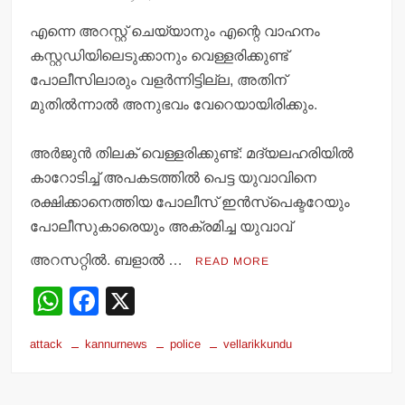
എന്നെ അറസ്റ്റ് ചെയ്യാനും എന്റെ വാഹനം
കസ്റ്റഡിയിലെടുക്കാനും വെള്ളരിക്കുണ്ട്
പോലീസിലാരും വളര്‍ന്നിട്ടില്ല, അതിന്
മുതില്‍ന്നാല്‍ അനുഭവം വേറെയായിരിക്കും.
അര്‍ജുന്‍ തിലക് വെള്ളരിക്കുണ്ട്: മദ്യലഹരിയില്‍
കാറോടിച്ച് അപകടത്തില്‍ പെട്ട യുവാവിനെ
രക്ഷിക്കാനെത്തിയ പോലീസ് ഇന്‍സ്‌പെക്ടറേയും
പോലീസുകാരെയും അക്രമിച്ച യുവാവ്
അറസറ്റില്‍. ബളാല്‍ …
READ MORE
W
F
X
h
a
attack
kannurnews
police
vellarikkundu
at
c
s
e