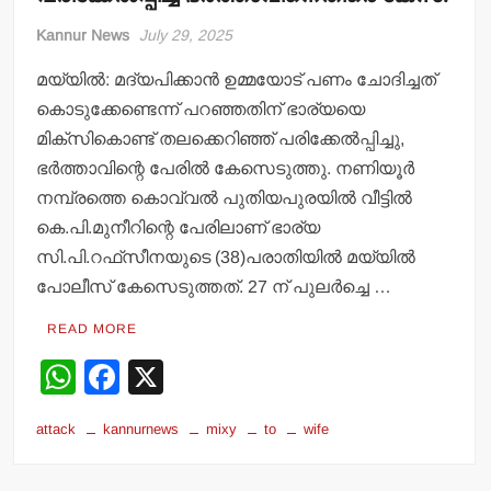
Kannur News
July 29, 2025
മയ്യില്‍: മദ്യപിക്കാന്‍ ഉമ്മയോട് പണം ചോദിച്ചത്
കൊടുക്കേണ്ടെന്ന് പറഞ്ഞതിന് ഭാര്യയെ
മിക്‌സികൊണ്ട് തലക്കെറിഞ്ഞ് പരിക്കേല്‍പ്പിച്ചു,
ഭര്‍ത്താവിന്റെ പേരില്‍ കേസെടുത്തു. നണിയൂര്‍
നമ്പ്രത്തെ കൊവ്വല്‍ പുതിയപുരയില്‍ വീട്ടില്‍
കെ.പി.മുനീറിന്റെ പേരിലാണ് ഭാര്യ
സി.പി.റഫ്‌സീനയുടെ (38)പരാതിയില്‍ മയ്യില്‍
പോലീസ് കേസെടുത്തത്. 27 ന് പുലര്‍ച്ചെ …
READ MORE
W
F
X
h
a
attack
kannurnews
mixy
to
wife
at
c
s
e