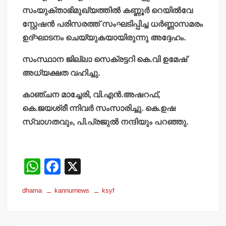
സംയുക്താഭിമുഖ്യത്തില്‍ കണ്ണൂര്‍ റെയില്‍വേ
സ്റ്റേഷന്‍ പരിസരത്ത് സംഘടിപ്പിച്ച ധര്‍ണ്ണാസമരം
ഉദ്ഘാടനം ചെയ്യുകയായിരുന്നു അദ്ദേഹം.
സംസ്ഥാന ജില്ലാ സെക്രട്ടറി കെ.വി ഉമേഷ്
അധ്യക്ഷത വഹിച്ചു.
കാഞ്ചന മാച്ചേരി, വി.എന്‍.അഷറഫ്,
കെ.ജയശ്രീ ന്നിവര്‍ സംസാരിച്ചു. കെ.ഉഷ
സ്വാഗതവും, പി.പ്രജുല്‍ നന്ദിയും പറഞ്ഞു.
W
F
X
h
a
dharna
kannurnews
ksyf
at
c
s
e