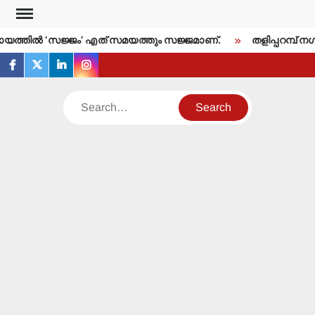
Skip
to
ത്തില്‍ ‘സജ്ജം’ എത് സമയത്തും സജ്ജമാണ്.
തളിപ്പറമ്പ് നഗര
content
facebook
twitter
linkedin
instagram
Search