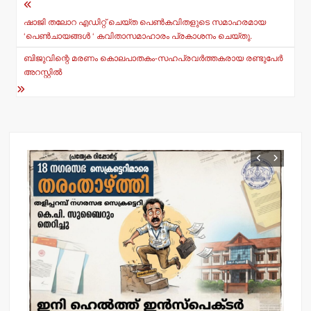
Post
A
b
navigation
p
o
ഷാജി തലോറ എഡിറ്റ് ചെയ്ത പെണ്‍കവിതളുടെ സമാഹരമായ
‘പെണ്‍ചായങ്ങള്‍ ‘ കവിതാസമാഹാരം പ്രകാശനം ചെയ്തു.
p
o
ബിജുവിന്റെ മരണം കൊലപാതകം-സഹപ്രവര്‍ത്തകരായ രണ്ടുപേര്‍
k
അറസ്റ്റില്‍