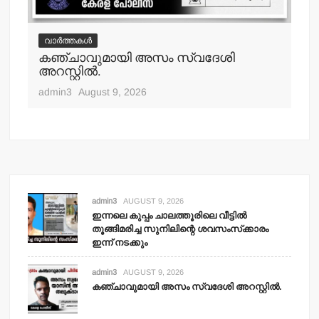
വാർത്തകൾ
വ
കഞ്ചാവുമായി അസം സ്വദേശി
ഓട
അറസ്റ്റില്‍.
മര
admin3
August 9, 2026
adm
admin3
AUGUST 9, 2026
ഇന്നലെ കുപ്പം ചാലത്തൂരിലെ വീട്ടില്‍
തൂങ്ങിമരിച്ച സുനിലിന്റെ ശവസംസ്‌ക്കാരം
ഇന്ന് നടക്കും
admin3
AUGUST 9, 2026
കഞ്ചാവുമായി അസം സ്വദേശി അറസ്റ്റില്‍.