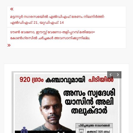
A
b
Post
p
o
navigation
മട്ടന്നൂര്‍ നഗരസഭയില്‍ എല്‍ഡിഎഫ് ഭരണം നിലനിര്‍ത്തി-
p
o
എല്‍ഡിഎഫ്: 21, യുഡിഎഫ്: 14
k
ടൗണ്‍ വേണോ, ഈസ്റ്റ് വേണോ-തളിപ്പറമ്പ് മതിയോ=
കോണ്‍ഗ്രസില്‍ ചര്‍ച്ചകള്‍ അവസാനിക്കുന്നില്ല.