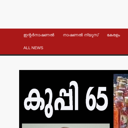
ഇന്റർനാഷണൽ
നാഷണൽ ന്യൂസ്
കേരളം
ALL NEWS