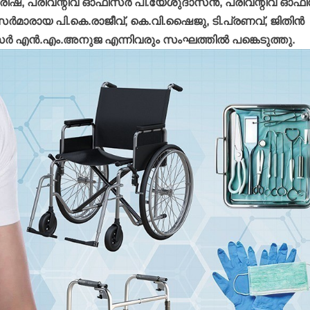
ീഷ്, പ്രിവന്റീവ് ഓഫീസര്‍ പി.യേശുദാസന്‍, പ്രിവന്റിവ് ഓഫീ
്‍മാരായ പി.കെ.രാജീവ്, കെ.വി.ഷൈജു, ടി.പ്രണവ്, ജിതിന്‍
 എന്‍.എം.അനുജ എന്നിവരും സംഘത്തില്‍ പങ്കെടുത്തു.