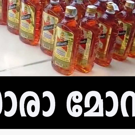
തളിപ്പറമ്പ്
തളിപ്പറമ്പിലെ ഓട്ടോ
കൊമേഴ്‌സ
കണ്‍സള്‍ട്ടന്റ്
ഉദ്ഘാടന
തൂങ്ങിമരിച്ചു.
ആഗസ്റ്റ്-പ
admin3
August 8, 2026
admin3
Augus