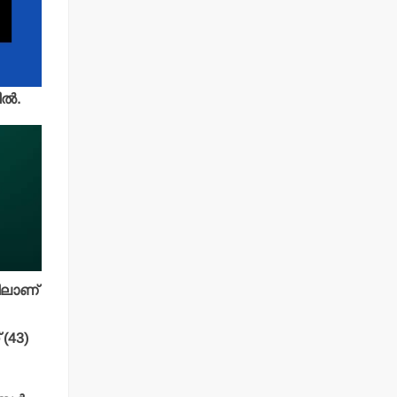
്‍.
ിലാണ്
 (43)