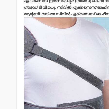
എക്‌സൈസ് ഇന്‍സ്പെക്ടര്‍ (ഗ്രേഡ്) കെ.വി.ഗിര
ഗ്രേഡ് ടി.വി.മധു, സിവില്‍ എക്‌സൈസ് ഓഫിസര
ആന്റണി, വനിതാ സിവില്‍ എക്സൈസ് ഓഫീസര്‍