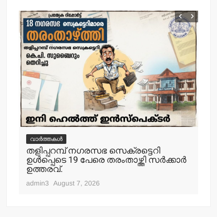
വാർത്തകൾ
വ
തളിപ്പറമ്പ് നഗരസഭ സെക്രട്ടെറി
തള
ഉള്‍പ്പെടെ 19 പേരെ തരംതാഴ്ത്തി സര്‍ക്കാര്‍
കാ
ഉത്തരവ്.
adm
admin3
August 7, 2026