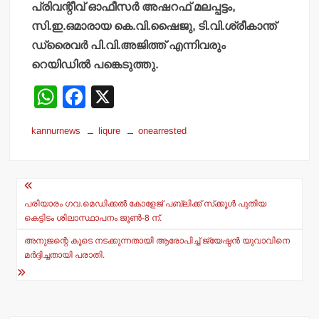
പ്രിവന്റീവ് ഓഫീസര്‍ അഷറഫ് മലപ്പട്ടം,
സി.ഇ.ഒമാരായ കെ.വി.ഷൈജു, ടി.വി.ശ്രീകാന്ത്
ഡ്രൈവര്‍ പി.വി.അജിത്ത് എന്നിവരും
റെയിഡില്‍ പങ്കെടുത്തു.
W
F
X
h
a
kannurnews
liqure
onearrested
at
c
s
e
Post
A
b
navigation
p
o
പരിയാരം ഗവ.മെഡിക്കല്‍ കോളേജ് പബ്ലിക്ക് സ്‌ക്കൂള്‍ പുതിയ
കെട്ടിടം ശിലാസ്ഥാപനം ജൂണ്‍-8 ന്.
p
o
അനുജന്റെ കൂടെ നടക്കുന്നതായി ആരോപിച്ച് ജ്യേഷ്ഠന്‍ യുവാവിനെ
k
മര്‍ദ്ദിച്ചതായി പരാതി.