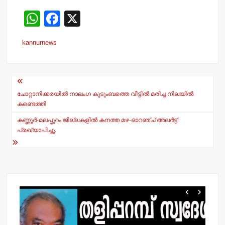
W
F
X
h
a
kannurnews
at
c
s
e
Post
A
b
navigation
p
o
ചോറ്റാനിക്കരയില്‍ നാലംഗ കുടുംബത്തെ വീട്ടില്‍ മരിച്ച നിലയില്‍
കണ്ടെത്തി
p
o
കണ്ണൂര്‍-മലപ്പുറം ജില്ലകളില്‍ കനത്ത മഴ-ഓറഞ്ച് അലര്‍ട്ട്
k
പ്രഖ്യാപിച്ചു.