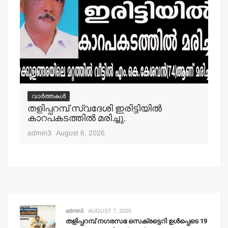
വാർത്തകൾ
വ
തളിപ്പറമ്പ് സ്വദേശി ഇരിട്ടിയില്‍
മാ
്‍
കാറപകടത്തില്‍ മരിച്ചു.
മൊ
admin3
August 6, 2026
adm
admin3
AUGUST 7, 2026
തളിപ്പറമ്പ് നഗരസഭ സെക്രട്ടെറി ഉള്‍പ്പെടെ 19