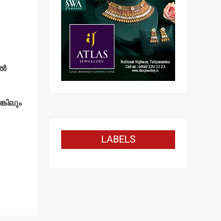
്‍
്കിലും
LABELS