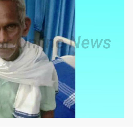
ചെങ്ങളായി
ഓട്ടിസം ബ
പഞ്ചായത്തില്‍
യുവാവ് വീട്
‘സജ്ജം’ എത്
മരിച്ച നിലയ
സമയത്തും സജ്ജമാണ്.
admin3
Augus
admin3
August 8, 2026