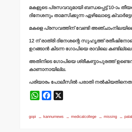
മകളുടെ പ്രസവവുമായി ബന്ധപ്പെട്ട് 10-ാം തീ
ദിനേശനും താമസിക്കുന്ന ഏഴിലോട്ടെ ക്വാര്‍ട്ടേ
മകളെ പ്രസവത്തിന് വേണ്ടി അഞ്ചാംനിലയിലെ 509-
12 ന് രാത്രി ദിനേശന്റെ സുഹൃത്ത് രതീഷിനോടൊ
ഉറങ്ങാന്‍ കിടന്ന ഗോപിയെ രാവിലെ കണ്ടില്ലെ
അതിനിടെ ഗോപിയെ ശ്രീകണ്ഠാപുരത്ത് ഉണ്ടെന്
കാണാനായില്ല.
പരിയാരം പോലീസില്‍ പരാതി നല്‍കിയതിനെതുര്‍
W
F
X
h
a
at
c
gopi
kannurnews
medicalcollege
missing
pal
s
e