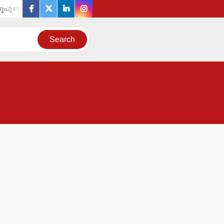
യിലെ കാലവര്‍ഷക്കെടുതി: പ്രത്യേക പാക്കേജ് അനുവദിക്കണം-എല
facebook
twitter
linkedin
instagram