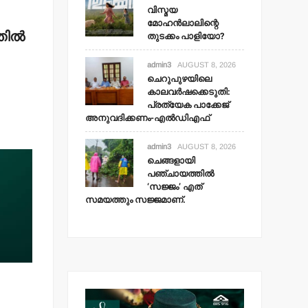
വിസ്മയ
മോഹന്‍ലാലിന്റെ
ില്‍
തുടക്കം പാളിയോ?
admin3
AUGUST 8, 2026
ചെറുപുഴയിലെ
കാലവര്‍ഷക്കെടുതി:
പ്രത്യേക പാക്കേജ്
അനുവദിക്കണം-എല്‍ഡിഎഫ്
admin3
AUGUST 8, 2026
ചെങ്ങളായി
പഞ്ചായത്തില്‍
‘സജ്ജം’ എത്
സമയത്തും സജ്ജമാണ്.