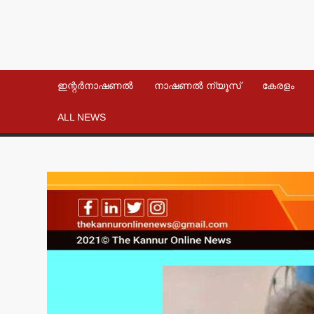
ഇന്റർനാഷണൽ
നാഷണൽ ന്യൂസ്
കേരളം
ALL NEWS