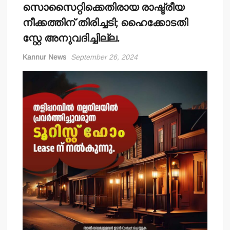
സൊസൈറ്റിക്കെതിരായ രാഷ്ട്രീയ
നീക്കത്തിന് തിരിച്ചടി; ഹൈക്കോടതി
സ്റ്റേ അനുവദിച്ചില്ല.
Kannur News
September 26, 2024