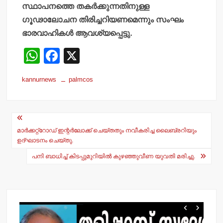
സ്ഥാപനത്തെ തകര്‍ക്കുന്നതിനുള്ള
ഗൂഢാലോചന തിരിച്ചറിയണമെന്നും സംഘം
ഭാരവാഹികള്‍ ആവശ്യപ്പെട്ടു.
W
F
X
h
a
kannurnews
palmcos
at
c
s
e
Post
A
b
navigation
p
o
മാര്‍ക്കറ്റ്‌റോഡ് ഇന്റര്‍ലോക്ക് ചെയ്തതും നവീകരിച്ച ലൈബ്രറിയും
ഉദ്ഘാടനം ചെയ്തു.
p
o
പനി ബാധിച്ച് കിടപ്പുമുറിയില്‍ കുഴഞ്ഞുവീണ യുവതി മരിച്ചു.
k