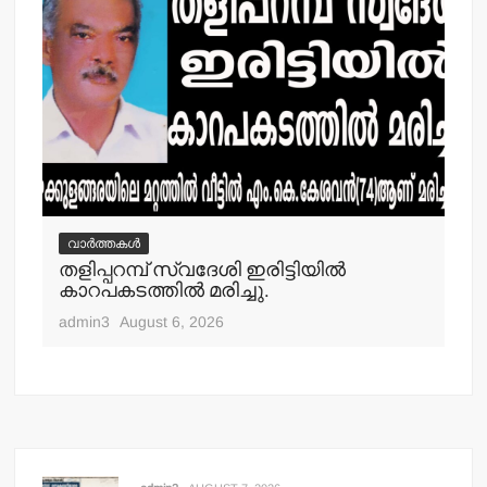
വാർത്തകൾ
വ
തളിപ്പറമ്പ് സ്വദേശി ഇരിട്ടിയില്‍
മാ
്‍
കാറപകടത്തില്‍ മരിച്ചു.
മൊ
admin3
August 6, 2026
adm