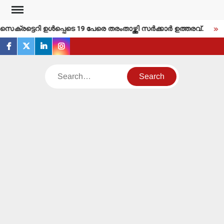
Skip
to
ട്ടെറി ഉള്‍പ്പെടെ 19 പേരെ തരംതാഴ്ത്തി സര്‍ക്കാര്‍ ഉത്തരവ്.
തള
content
facebook
twitter
linkedin
instagram
Search