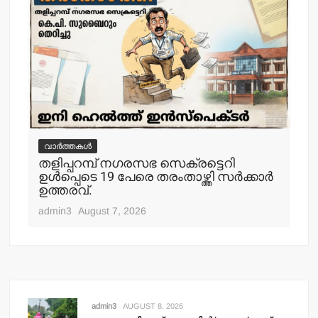
വാർത്തകൾ
വ
തളിപ്പറമ്പ് നഗരസഭ സെക്രട്ടെറി
തള
ഉള്‍പ്പെടെ 19 പേരെ തരംതാഴ്ത്തി സര്‍ക്കാര്‍
കാ
ഉത്തരവ്.
adm
admin3
August 7, 2026
admin3
AUGUST 8, 2026