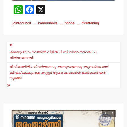
W
F
X
h
a
jointcouncil
kannurnews
phone
threttaning
at
c
s
e
Post
A
b
navigation
p
o
കിഴക്കുംഭാഗം മഠത്തില്‍ വീട്ടില്‍ പി.സി.വിശ്വനാഥന്‍(57)
നിര്യാതനായി
p
o
ജീവിതത്തില്‍ പരിവര്‍ത്തനവും അനുരഞ്ജനവും ആവശ്യമെന്ന്
k
ബിഷപ് വടക്കുംതല, കണ്ണൂര്‍ രൂപത ബൈബിള്‍ കണ്‍വെന്‍ഷന്‍
തുടങ്ങി