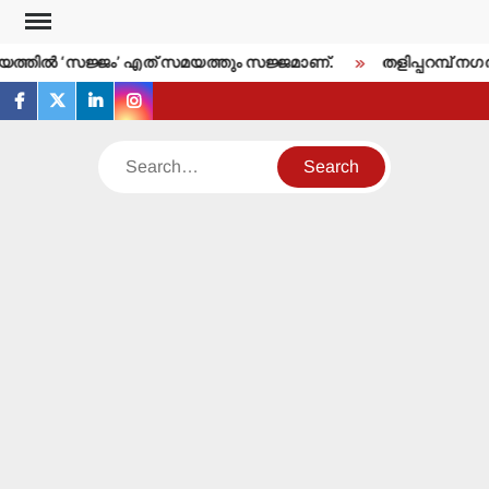
Skip
to
തില്‍ ‘സജ്ജം’ എത് സമയത്തും സജ്ജമാണ്.
തളിപ്പറമ്പ് നഗരസ
content
facebook
twitter
linkedin
instagram
Search