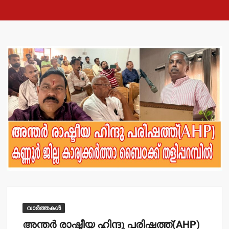
വാർത്തകൾ
അന്തര്‍ രാഷ്ടീയ ഹിന്ദു പരിഷത്ത്(AHP)