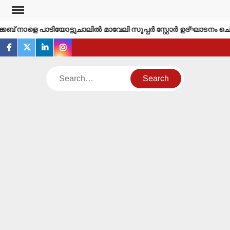
Skip
to
ബ് നാളെ പാടിയോട്ടുചാലില്‍ മാവേലി സൂപ്പര്‍ സ്റ്റോര്‍ ഉദ്ഘാടനം ചെയ
content
facebook
twitter
linkedin
instagram
Search