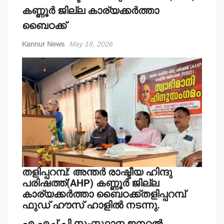
കണ്ണൂര്‍ ജില്ല കാര്യക്കര്‍ത്താ
ബൈഠക്ക്
Kannur News
May 18, 2026
തളിപ്പറമ്പ്: അന്തര്‍ രാഷ്ടീയ ഹിന്ദു
പരിഷത്ത്(AHP) കണ്ണൂര്‍ ജില്ല
കാര്യക്കര്‍ത്താ ബൈഠക്ക്തളിപ്പറമ്പ്
ഫുഡ് ഹൗസ് ഹാളില്‍ നടന്നു.
എ.എച്ച്.പി സംസ്ഥാന ജനറല്‍