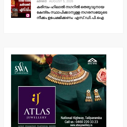
admin3
AUGUST 5, 2026
കരിമ്പം-ഹിലാല്‍ നഗറില്‍ തെരുവുനായ
കേന്ദ്രം സ്ഥാപിക്കാനുള്ള നഗരസഭയുടെ
നീക്കം ഉപേക്ഷിക്കണം: എസ്.ഡി.പി.ഐ