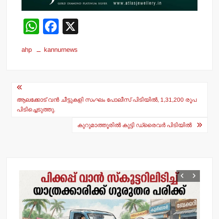
W
F
X
h
a
ahp
kannurnews
at
c
s
e
Post
A
b
navigation
p
o
ആലക്കോട് വന്‍ ചീട്ടുകളി സംഘം പോലീസ് പിടിയില്‍, 1,31,200 രൂപ
പിടിച്ചെടുത്തു.
p
o
കുറുമാത്തൂരില്‍ കുട്ടി ഡ്രൈവര്‍ പിടിയില്‍
k