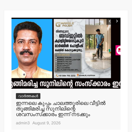
വാർത്തകൾ
വ
ഇന്നലെ കുപ്പം ചാലത്തൂരിലെ വീട്ടില്‍
ക
തൂങ്ങിമരിച്ച സുനിലിന്റെ
അറസ
ശവസംസ്‌ക്കാരം ഇന്ന് നടക്കും
adm
admin3
August 9, 2026