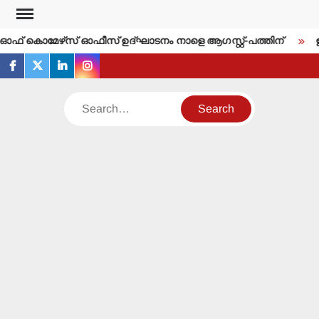
Skip
to
ര്‍ ഓഫ് കൊമേഴ്‌സ് ഓഫീസ് ഉദ്ഘാടനം നാളെ ആഗസ്റ്റ്-പത്തിന്
ഇന
content
facebook
twitter
linkedin
instagram
Search