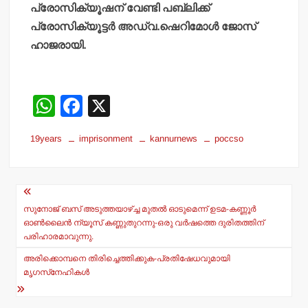
പ്രോസിക്യൂഷന് വേണ്ടി പബ്ലിക്ക്
പ്രോസിക്യൂട്ടര്‍ അഡ്വ.ഷെറിമോള്‍ ജോസ്
ഹാജരായി.
W
F
X
h
a
19years
imprisonment
kannurnews
poccso
at
c
s
e
Post
A
b
navigation
p
o
സുനോജ് ബസ് അടുത്തയാഴ്ച്ച മുതല്‍ ഓടുമെന്ന് ഉടമ-കണ്ണൂര്‍
ഓണ്‍ലൈന്‍ ന്യൂസ് കണ്ണുതുറന്നു-ഒരു വര്‍ഷത്തെ ദുരിതത്തിന്
p
o
പരിഹാരമാവുന്നു.
k
അരിക്കൊമ്പനെ തിരിച്ചെത്തിക്കുക-പ്രതിഷേധവുമായി
മൃഗസ്‌നേഹികള്‍