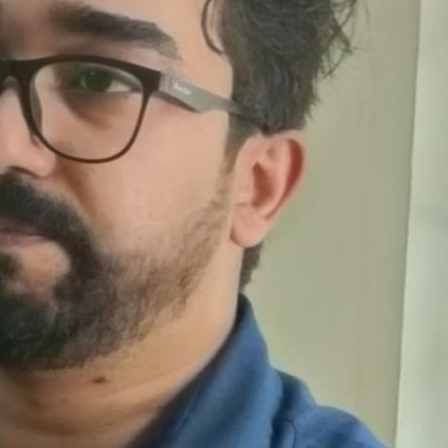
മന്ത്രി അനൂപ് ജേക്കബ്
തളിപ്പറമ്
നാളെ
സെക്രട്ടെറ
പാടിയോട്ടുചാലില്‍
19 പേരെ തര
മാവേലി സൂപ്പര്‍ സ്റ്റോര്‍
സര്‍ക്കാര്‍
ഉദ്ഘാടനം ചെയ്യും.
admin3
Augus
admin3
August 6, 2026