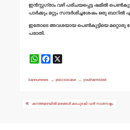
ഇന്‍സ്റ്റഗ്രാം വഴി പരിചയപ്പെട്ട ഷമില്‍ പെണ്‍ക
പാര്‍ക്കും മറ്റും സന്ദര്‍ശിച്ചശേഷം ഒരു ബാറില്‍ എത
ഇതോടെ അവശയായ പെണ്‍കുട്ടിയെ മറ്റൊരു കേന്
പരാതി.
W
F
X
h
a
at
c
kannurnews
poccsocase
youtharrested
s
e
A
b
Post
p
o
കനത്തമഴയില്‍ മരങ്ങള്‍ കടപുഴകി-വന്‍ നാശനഷ്ടം.
navigation
p
o
k