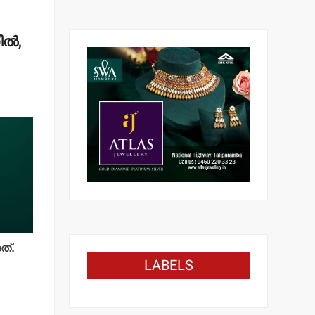
ല്‍,
ത്.
LABELS