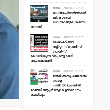
admin3
AUGUST 6, 2026
മാധ്യമ പ്രവര്‍ത്തകന്‍
ബി.എ.അലി
മൊഗ്രാല്‍(64)നിര്യാ
തനായി
admin3
AUGUST 6, 2026
മലക്കംമറിഞ്ഞ്
തളിപ്പറമ്പ് പോലീസ്-
പോലീസ്
മേധാവിയുടെ റിപ്പോര്‍ട്ട് തേടി
ഹൈക്കോടതി.
admin3
AUGUST 6, 2026
മന്ത്രി അനൂപ് ജേക്കബ്
നാളെ
പാടിയോട്ടുചാലില്‍
മാവേലി സൂപ്പര്‍ സ്റ്റോര്‍ ഉദ്ഘാടനം
ചെയ്യും.