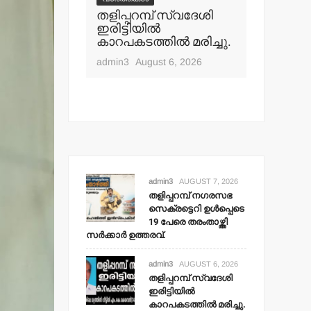
പ് നഗരസഭ
തളിപ്പറമ്പ് സ്വദേശി
വാർത്തകൾ
ി ഉള്‍പ്പെടെ
ഇരിട്ടിയില്‍
മാധ്യമ പ
ംതാഴ്ത്തി
കാറപകടത്തില്‍ മരിച്ചു.
ബി.എ.അ
 ഉത്തരവ്.
മൊഗ്രാല
admin3
August 6, 2026
t 7, 2026
admin3
Aug
admin3
AUGUST 7, 2026
തളിപ്പറമ്പ് നഗരസഭ
സെക്രട്ടെറി ഉള്‍പ്പെടെ
19 പേരെ തരംതാഴ്ത്തി
സര്‍ക്കാര്‍ ഉത്തരവ്.
admin3
AUGUST 6, 2026
തളിപ്പറമ്പ് സ്വദേശി
ഇരിട്ടിയില്‍
കാറപകടത്തില്‍ മരിച്ചു.