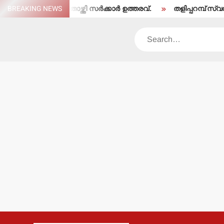
Skip
 പേരെ തരംതാഴ്ത്തി സര്‍ക്കാര്‍ ഉത്തരവ്.
BREAKING NEWS
തളിപ്പറമ്പ് സ്വദേശി ഇരി
to
content
Search