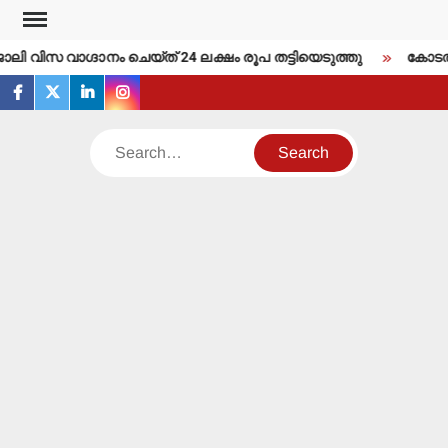
Skip
to
ലി വിസ വാഗ്ദാനം ചെയ്ത് 24 ലക്ഷം രൂപ തട്ടിയെടുത്തു
കോടതി വ
content
facebook
twitter
linkedin
instagram
Search