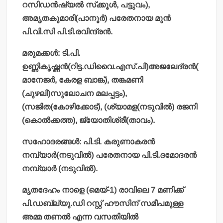
റസിഡന്‍ഷ്യല്‍ സ്‌ക്കൂള്‍, പട്ടുവം),
അമൃതകുമാരി(പാനൂര്‍) പരേതനായ മുന്‍
പി.വി.സി പി.ടി.രവിന്ദ്രന്‍.
മരുമക്കള്‍: ടി.പി.
ഉണ്ണികൃഷ്ണന്‍(റിട്ട.ഡിവൈ.എസ്.പി)അജലേദ്രന്‍(
മാനേജര്‍, കേരള ബാങ്ക്), തങ്കമണി
(ചുഴലി)സുലോചന മലപ്പട്ടം),
(സജിത(കോഴിക്കോട്), (ശ്യാമള(നടുവില്‍) രജനി
(കൊല്‍ക്കത്ത), ജ്യോതിശ്രീ(താവം).
സഹോദരങ്ങള്‍: പി.ടി. കരുണാകരന്‍
നമ്പ്യാര്‍(നടുവില്‍) പരേതനായ പി.ടി.ദമോദരന്‍
നമ്പ്യാര്‍ (നടുവില്‍).
മൃതദേഹം നാളെ (മെയ്-1) രാവിലെ 7 മണിക്ക്
പി.ഡബ്ല്യു.ഡി റസ്റ്റ് ഹൗസിന് സമീപമുള്ള
അമ്മ തണല്‍ എന്ന വസതിയില്‍