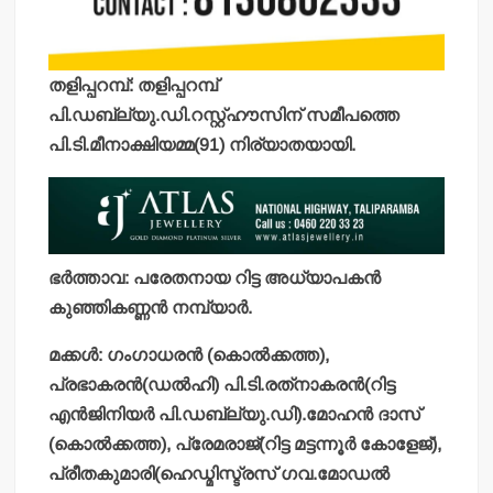
തളിപ്പറമ്പ്: തളിപ്പറമ്പ്
പി.ഡബ്ല്യു.ഡി.റസ്റ്റ്ഹൗസിന് സമീപത്തെ
പി.ടി.മീനാക്ഷിയമ്മ(91) നിര്യാതയായി.
ഭര്‍ത്താവ: പരേതനായ റിട്ട അധ്യാപകന്‍
കുഞ്ഞികണ്ണന്‍ നമ്പ്യാര്‍.
മക്കള്‍: ഗംഗാധരന്‍ (കൊല്‍ക്കത്ത),
പ്രഭാകരന്‍(ഡല്‍ഹി) പി.ടി.രത്‌നാകരന്‍(റിട്ട
എന്‍ജിനിയര്‍ പി.ഡബ്ല്യു.ഡി).മോഹന്‍ ദാസ്
(കൊല്‍ക്കത്ത), പ്രേമരാജ്(റിട്ട മട്ടന്നൂര്‍ കോളേജ്),
പ്രീതകുമാരി(ഹെഡ്മിസ്ട്രസ് ഗവ.മോഡല്‍