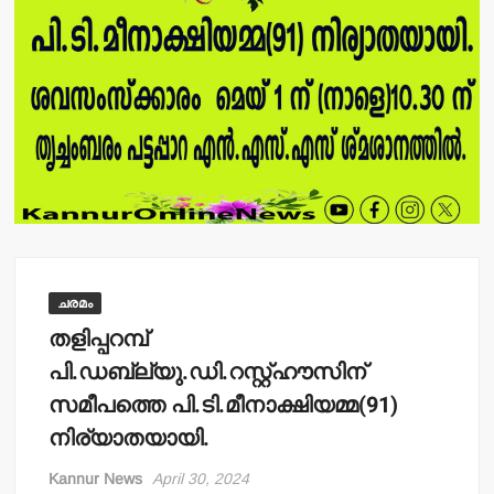
ചരമം
തളിപ്പറമ്പ്
പി.ഡബ്ല്യു.ഡി.റസ്റ്റ്ഹൗസിന്
സമീപത്തെ പി.ടി.മീനാക്ഷിയമ്മ(91)
നിര്യാതയായി.
Kannur News
April 30, 2024