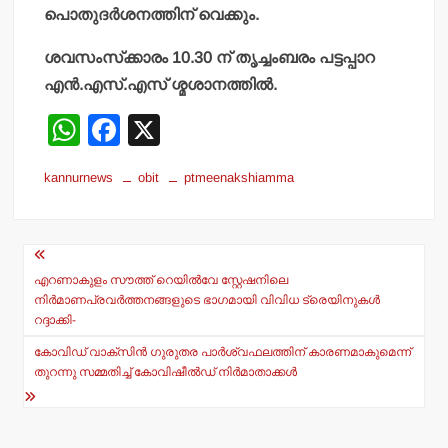
പൊതുദര്‍ശനത്തിന് വെക്കും.
ശവസംസ്‌ക്കാരം 10.30 ന് തൃച്ചംബരം പട്ടപ്പാറ
എന്‍.എസ്.എസ് ശ്മശാനത്തില്‍.
W
F
X
h
a
kannurnews
obit
ptmeenakshiamma
at
c
s
e
Post
A
b
navigation
p
o
എറണാകുളം സൗത്ത് റെയില്‍വേ സ്റ്റേഷനിലെ
നിര്‍മാണപ്രവര്‍ത്തനങ്ങളുടെ ഭാഗമായി വിവിധ ട്രെയിനുകള്‍
p
o
റദ്ദാക്കി-
k
കോവിഡ് വാക്സിന്‍ ഗുരുതര പാര്‍ശ്വഫലത്തിന് കാരണമാകുമെന്ന്
തുറന്നു സമ്മതിച്ച് കോവിഷീല്‍ഡ് നിര്‍മാതാക്കള്‍