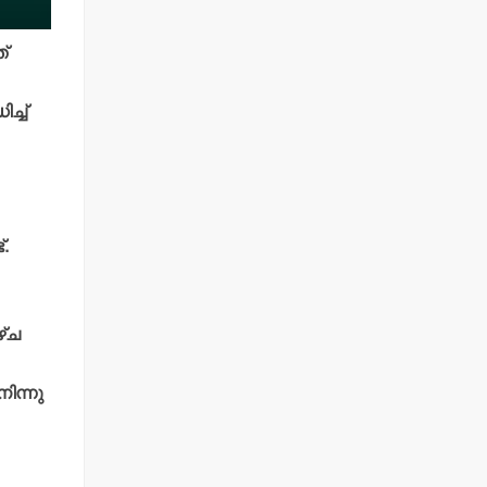
്
്ച്
.
ഴ്ച
ിന്നു