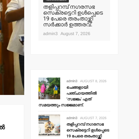
ി
തളിപ്പറമ്പ് നഗരസഭ
തളിപ്പറമ
തില്‍
സെക്രട്ടെറി ഉള്‍പ്പെടെ
ഇരിട്ടിയില
ത്
19 പേരെ തരംതാഴ്ത്തി
കാറപകടത്
 സജ്ജമാണ്.
സര്‍ക്കാര്‍ ഉത്തരവ്.
admin3
Aug
t 8, 2026
admin3
August 7, 2026
admin3
AUGUST 8, 2026
ചെങ്ങളായി
പഞ്ചായത്തില്‍
‘സജ്ജം’ എത്
സമയത്തും സജ്ജമാണ്.
admin3
AUGUST 7, 2026
തളിപ്പറമ്പ് നഗരസഭ
്‍
സെക്രട്ടെറി ഉള്‍പ്പെടെ
19 പേരെ തരംതാഴ്ത്തി