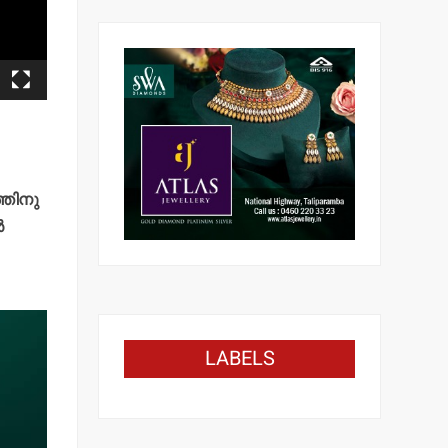
്തിനു
‍
LABELS