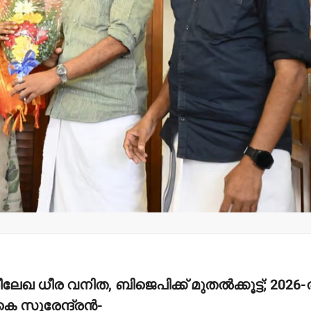
മലക്കംമറിഞ്ഞ്
ചെങ്ങളായ
തളിപ്പറമ്പ് പോലീസ്-
പഞ്ചായത്
പോലീസ് മേധാവിയുടെ
‘സജ്ജം’ എ
റിപ്പോര്‍ട്ട് തേടി
സമയത്തും
ഹൈക്കോടതി.
admin3
Augus
admin3
August 6, 2026
 ധീര വനിത, ബിജെപിക്ക് മുതല്‍ക്കൂട്ട്; 2026-ല
കെ സുരേന്ദ്രന്‍-