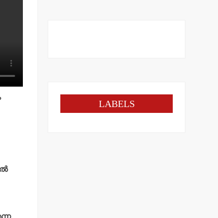
ം
LABELS
്‍
ന്ന