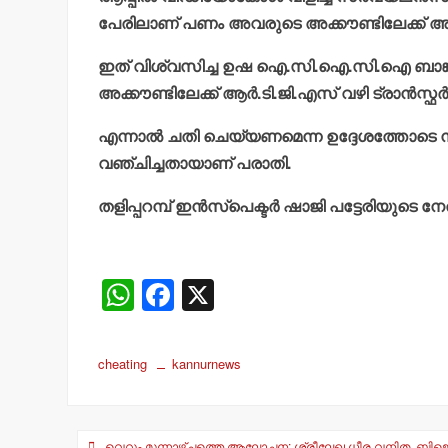
പേരിലാണ് പണം അവരുടെ അക്കൗണ്ടിലേക്ക് അയക
ഇത് വിശ്വസിച്ച ഉഷ ഐ.സി.ഐ.സി.ഐ ബാങ്കില
അക്കൗണ്ടിലേക്ക് ആര്‍.ടി.ജി.എസ് വഴി ട്രാന്‍സ്
എന്നാല്‍ ചതി ചെയ്യണമെന്ന ഉദ്ദേശത്തോടെ നട
വഞ്ചിച്ചതായാണ് പരാതി.
തളിപ്പറമ്പ് ഇന്‍സ്‌പെക്ടര്‍ ഷാജി പട്ടേരിയു
W
F
X
h
a
at
c
cheating
kannurnews
s
e
A
b
Post
വെറും മൂന്നാഴ്ചത്തെ ആലോചന; ശ്രീലേഖ ധീര വനിത, ബിജെപിക്ക് മു