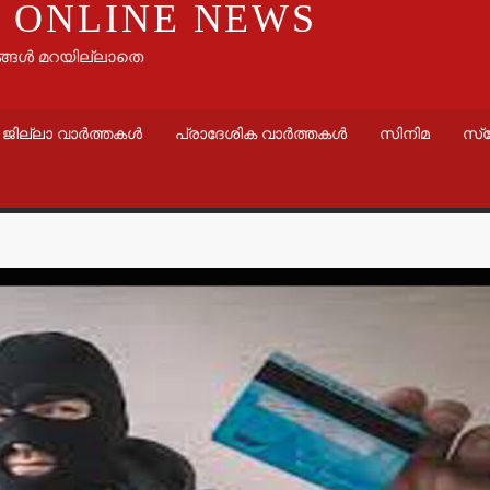
 ONLINE NEWS
ങ്ങൾ മറയില്ലാതെ
ജില്ലാ വാർത്തകൾ
പ്രാദേശിക വാർത്തകൾ
സിനിമ
സ്
വാർത്തകൾ
തളിപ്പറമ്
സെക്രട്ടെറ
19 പേരെ തര
സര്‍ക്കാര്‍
admin3
Augus
വാർത്തകൾ