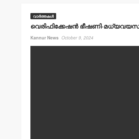
വാർത്തകൾ
വെരിഫിക്കേഷന്‍ ഭീഷണി-മധ്യവയസ്‌ക്
Kannur News
October 9, 2024