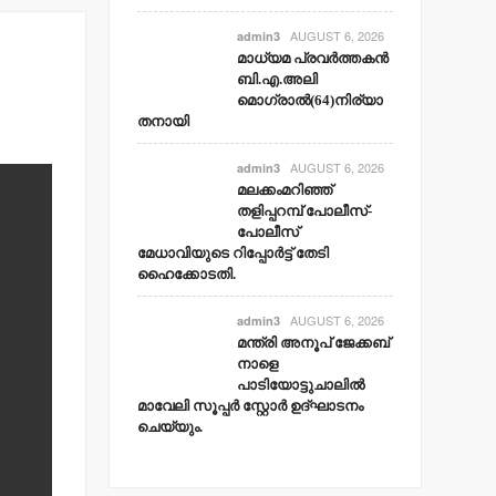
AUGUST 6, 2026
admin3
മാധ്യമ പ്രവര്‍ത്തകന്‍
ബി.എ.അലി
മൊഗ്രാല്‍(64)നിര്യാ
തനായി
AUGUST 6, 2026
admin3
മലക്കംമറിഞ്ഞ്
തളിപ്പറമ്പ് പോലീസ്-
പോലീസ്
മേധാവിയുടെ റിപ്പോര്‍ട്ട് തേടി
ഹൈക്കോടതി.
AUGUST 6, 2026
admin3
മന്ത്രി അനൂപ് ജേക്കബ്
നാളെ
പാടിയോട്ടുചാലില്‍
മാവേലി സൂപ്പര്‍ സ്റ്റോര്‍ ഉദ്ഘാടനം
ചെയ്യും.