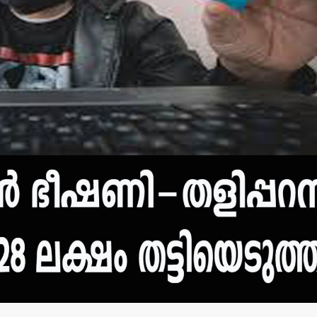
മന്ത്രി അനൂപ് ജേക്കബ്
നാളെ
പാടിയോട്ടുചാലില്‍
മാവേലി സൂപ്പര്‍ സ്റ്റോര്‍
ഉദ്ഘാടനം ചെയ്യും.
admin3
August 6, 2026