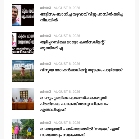
admin3
AUGUST 9, 2026
ഓട്ടിസം ബാധിച്ച യുവാവ് വീട്ടുപറമ്പില്‍ മരിച്ച
നിലയില്‍.
admin3
AUGUST 8, 2026
തളിപ്പറമ്പിലെ ഓട്ടോ കണ്‍സള്‍ട്ടന്റ്
തൂങ്ങിമരിച്ചു.
admin3
AUGUST 8, 2026
വിസ്മയ മോഹന്‍ലാലിന്റെ തുടക്കം പാളിയോ?
admin3
AUGUST 8, 2026
ചെറുപുഴയിലെ കാലവര്‍ഷക്കെടുതി:
പ്രത്യേക പാക്കേജ് അനുവദിക്കണം-
എല്‍ഡിഎഫ്
admin3
AUGUST 8, 2026
ചെങ്ങളായി പഞ്ചായത്തില്‍ ‘സജ്ജം’ എത്
സമയത്തും സജ്ജമാണ്.