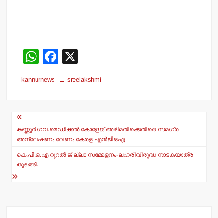
W
F
X
h
a
kannurnews
sreelakshmi
at
c
s
e
Post
A
b
navigation
p
o
കണ്ണൂര്‍ ഗവ.മെഡിക്കല്‍ കോളേജ് അഴിമതിക്കെതിരെ സമഗ്ര
അന്വേഷണം വേണം കേരള എന്‍ജിഒഎ
p
o
കെ.പി.ഒ.എ റൂറല്‍ ജില്ലാ സമ്മേളനം-ലഹരിവിരുദ്ധ നാടകയാത്ര
k
തുടങ്ങി.