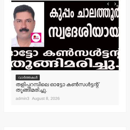
വാർത്തകൾ
വ
‍
തളിപ്പറമ്പിലെ ഓട്ടോ കണ്‍സള്‍ട്ടന്റ്
വി
തൂങ്ങിമരിച്ചു.
പ
admin3
August 8, 2026
adm