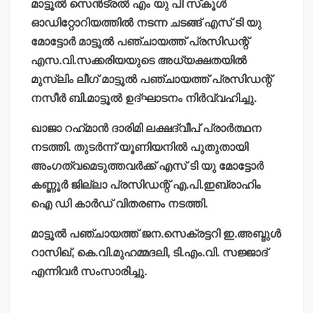
മാട്ടൂല്‍ സെന്‍ട്രല്‍ എം യു പി സ്‌കൂള്‍
ഓഡിറ്റോറിയത്തില്‍ നടന്ന ചടങ്ങ് എസ് ടി യു
മോട്ടോര്‍ മാട്ടൂല്‍ പഞ്ചായത്ത് പ്രസിഡന്റ്
എസ.വി.സക്കരിയയുടെ അധ്യക്ഷതയില്‍
മുസ്ലിം ലീഗ് മാട്ടൂല്‍ പഞ്ചായത്ത് പ്രസിഡന്റ്
നസീര്‍ ബി.മാട്ടൂല്‍ ഉദ്ഘാടനം നിര്‍വ്വഹിച്ചു.
ഖാജാ റഹ്‌മാന്‍ ദാരിമി ലക്ഷദ്വീപ് പ്രാര്‍ത്ഥന
നടത്തി. തുടര്‍ന്ന് യൂണിയനില്‍ പുതുതായി
അംഗത്വമെടുത്തവര്‍ക്ക് എസ് ടി യു മോട്ടോര്‍
കണ്ണൂര്‍ ജില്ലാ പ്രസിഡന്റ് എ.പി.ഇബ്രാഹിം
ഐ ഡി കാര്‍ഡ് വിതരണം നടത്തി.
മാട്ടൂല്‍ പഞ്ചായത്ത് ജന.സെക്രട്ടറി ഇ.അബ്ദുള്‍
റാസിഖ്, കെ.വി.മുഹമ്മദലി, ടി.എം.വി. സജ്ജാദ്
എന്നിവര്‍ സംസാരിച്ചു.