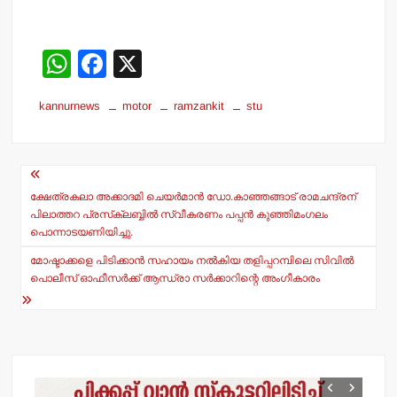
W
F
X
h
a
kannurnews
motor
ramzankit
stu
at
c
s
e
Post
A
b
navigation
p
o
ക്ഷേത്രകലാ അക്കാദമി ചെയര്‍മാന്‍ ഡോ.കാഞ്ഞങ്ങാട് രാമചന്ദ്രന്
പിലാത്തറ പ്രസ്‌ക്ലബ്ബില്‍ സ്വീകരണം പപ്പന്‍ കുഞ്ഞിമംഗലം
p
o
പൊന്നാടയണിയിച്ചു.
k
മോഷ്ടാക്കളെ പിടിക്കാന്‍ സഹായം നല്‍കിയ തളിപ്പറമ്പിലെ സിവില്‍
പൊലീസ് ഓഫീസര്‍ക്ക് ആന്ധ്രാ സര്‍ക്കാറിന്റെ അംഗീകാരം