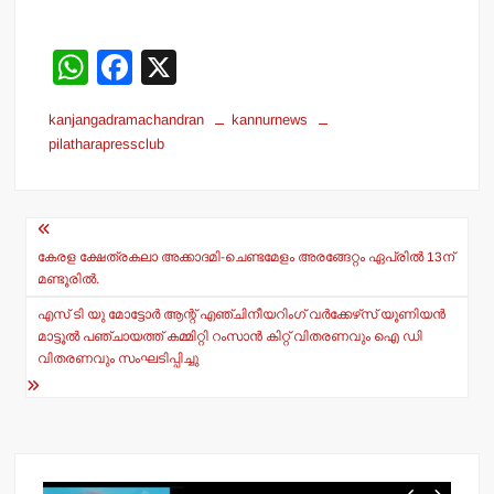
W
F
X
h
a
kanjangadramachandran
kannurnews
at
c
pilatharapressclub
s
e
A
b
Post
p
o
navigation
കേരള ക്ഷേത്രകലാ അക്കാദമി-ചെണ്ടമേളം അരങ്ങേറ്റം ഏപ്രില്‍ 13ന്
p
o
മണ്ടൂരില്‍.
k
എസ് ടി യു മോട്ടോര്‍ ആന്റ് എഞ്ചിനീയറിംഗ് വര്‍ക്കേഴ്‌സ് യൂണിയന്‍
മാട്ടൂല്‍ പഞ്ചായത്ത് കമ്മിറ്റി റംസാന്‍ കിറ്റ് വിതരണവും ഐ ഡി
വിതരണവും സംഘടിപ്പിച്ചു