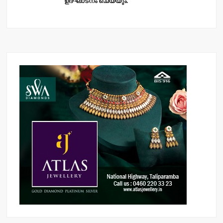
ഉദ്ഘാടനം ചെയ്യും.