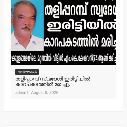
വാർത്തകൾ
വ
തളിപ്പറമ്പ് സ്വദേശി ഇരിട്ടിയില്‍
മാ
്‍
കാറപകടത്തില്‍ മരിച്ചു.
മൊ
admin3
August 6, 2026
adm