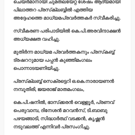
ചെയര്‍മാനായി ചുമതലയേറ്റ ശേഷം ആദ്യമായി
പിലാത്തറ പ്രസ്‌ക്ലബ്ബില്‍ എത്തിയ
അദ്ദേഹത്തെ മാധ്യമപ്രവര്‍ത്തകര്‍ സ്വീകരിച്ചു.
സ്വീകരണ പരിപാടിയില്‍ കെ.പി.അരവിന്ദാക്ഷന്‍
അധ്യക്ഷത വഹിച്ചു.
മുതിര്‍ന്ന മാധ്യമ പ്രവര്‍ത്തകനും പ്രസ്‌കബ്ബ്
ട്രഷററുമായ പപ്പന്‍ കുഞ്ഞിമംഗലം
പൊന്നാടയണിയിച്ചു.
പ്രസ്‌ക്ലബ്ബ് സെക്രട്ടെറി ഒ.കെ.നാരായണന്‍
നമ്പൂതിരി, ജയരാജ് മാതമംഗലം,
കെ.പി.ഷനില്‍, ഭാസ്‌ക്കരന്‍ വെള്ളൂര്‍, പ്രണവ്
പെരുവാമ്പ, ദിനേശന്‍ മറവന്‍സ്, ടി.ബാബു
പഴയങ്ങാടി, സിദ്ധാര്‍ത്ഥ് വടക്കന്‍, കൃഷ്ണന്‍
നടുവലത്ത് എന്നിവര്‍ പ്രസംഗിച്ചു.