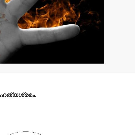
മലക്കംമറിഞ്ഞ്
ചെങ്ങളായ
തളിപ്പറമ്പ് പോലീസ്-
പഞ്ചായത്
പോലീസ് മേധാവിയുടെ
‘സജ്ജം’ എ
റിപ്പോര്‍ട്ട് തേടി
സമയത്തും
ഹൈക്കോടതി.
admin3
Augus
admin3
August 6, 2026
്മഹത്യശ്രമം.