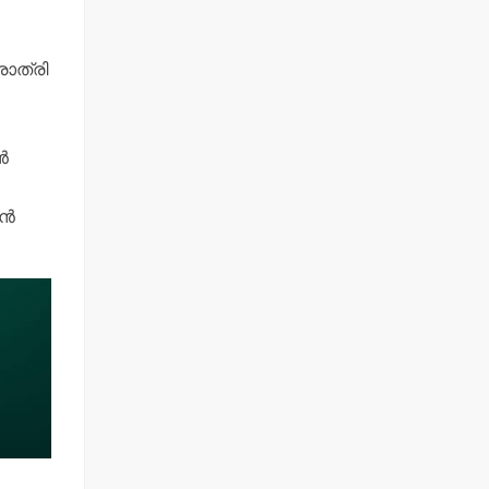
രാത്രി
്‍
്‍