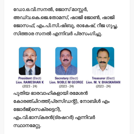
ഡോ.ഒ.വി.സനല്‍, ജോസ് മാസ്റ്റര്‍,
അഡ്വ.കെ.ജെ.തോമസ്, ഷാജി ജോണ്‍, ഷാജി
ജോസഫ്, എം.പി.സി.ഷിബു, രാകേഷ്, റീജ ഗുപ്ത,
സിത്താര സനല്‍ എന്നിവര്‍ പ്രസംഗിച്ചു.
പുതിയ ഭാരവാഹികളായി രമേശന്‍
കോരഞ്ചിറത്ത്(പ്രസിഡന്റ്), നോബിള്‍ എം
ജോര്‍ജ്(സെക്രട്ടെറി),
എം.വി.ഭാസ്‌കരന്‍(ട്രഷറര്‍) എന്നിവര്‍
സ്ഥാനമേറ്റു.