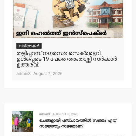
വാർത്തകൾ
വ
തളിപ്പറമ്പ് നഗരസഭ സെക്രട്ടെറി
തള
ഉള്‍പ്പെടെ 19 പേരെ തരംതാഴ്ത്തി സര്‍ക്കാര്‍
കാ
ഉത്തരവ്.
adm
admin3
August 7, 2026
admin3
AUGUST 8, 2026
ചെങ്ങളായി പഞ്ചായത്തില്‍ ‘സജ്ജം’ എത്
സമയത്തും സജ്ജമാണ്.