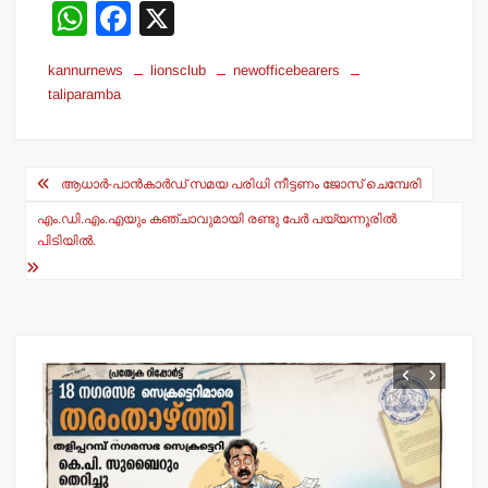
W
F
X
h
a
kannurnews
lionsclub
newofficebearers
at
c
taliparamba
s
e
A
b
Post
p
o
ആധാര്‍-പാന്‍കാര്‍ഡ് സമയ പരിധി നീട്ടണം ജോസ് ചെമ്പേരി
navigation
p
o
എം.ഡി.എം.എയും കഞ്ചാവുമായി രണ്ടു പേര്‍ പയ്യന്നൂരില്‍
പിടിയില്‍.
k