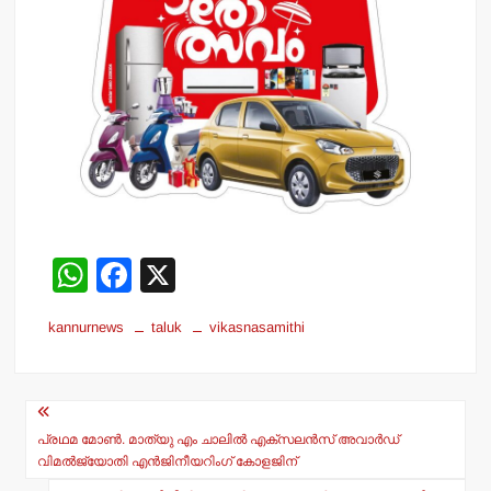
W
F
X
h
a
kannurnews
taluk
vikasnasamithi
at
c
s
e
Post
A
b
navigation
p
o
പ്രഥമ മോണ്‍. മാത്യു എം ചാലില്‍ എക്‌സലന്‍സ് അവാര്‍ഡ്
വിമല്‍ജ്യോതി എന്‍ജിനീയറിംഗ് കോളജിന്
p
o