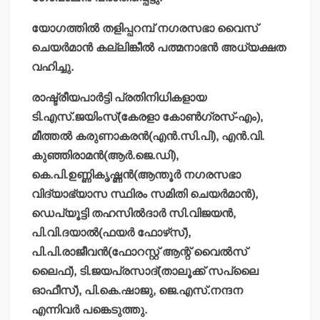
യോഗത്തില്‍ തളിപ്പറമ്പ് നഗരസഭാ വൈസ്
ചെയര്‍മാന്‍ കല്ലിങ്കീല്‍ പത്മനാഭന്‍ അധ്യക്ഷത
വഹിച്ചു.
രാഷ്ട്രീയപാര്‍ട്ടി പ്രതിനിധികളായ
ടി.എസ്.ജയിംസ്(കേരളാ കോണ്‍ഗ്രസ്-എം),
മീത്തല്‍ കരുണാകരന്‍(എന്‍.സി.പി), എന്‍.വി.
കുഞ്ഞിരാമന്‍(ആര്‍.ജെ.ഡി),
കെ.പി.ഉണ്ണികൃഷ്ണന്‍(ആന്തൂര്‍ നഗരസഭാ
വിദ്യാഭ്യാസ സ്ഥിരം സമിതി ചെയര്‍മാന്‍),
ഡെപ്യൂട്ടി തഹസില്‍ദാര്‍ സി.വിജയന്‍,
പി.വി.ദയാല്‍(ഫയര്‍ ഫോഴ്‌സ്),
പി.പി.രാജീവന്‍(ഫോറസ്റ്റ് ആന്റ് വൈല്‍സ്
ലൈഫ്), ടി.ജയപ്രസാദ്(താലൂക്ക് സപ്ലൈ
ഓഫീസ്), പി.കെ.ഷാജു, ജെ.എസ്.നന്ദന
എന്നിവര്‍ പങ്കെടുത്തു.