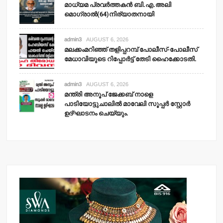
മാധ്യമ പ്രവര്‍ത്തകന്‍ ബി.എ.അലി
മൊഗ്രാല്‍(64)നിര്യാതനായി
admin3
AUGUST 6, 2026
മലക്കംമറിഞ്ഞ് തളിപ്പറമ്പ് പോലീസ്-പോലീസ്
മേധാവിയുടെ റിപ്പോര്‍ട്ട് തേടി ഹൈക്കോടതി.
admin3
AUGUST 6, 2026
മന്ത്രി അനൂപ് ജേക്കബ് നാളെ
പാടിയോട്ടുചാലില്‍ മാവേലി സൂപ്പര്‍ സ്റ്റോര്‍
ഉദ്ഘാടനം ചെയ്യും.