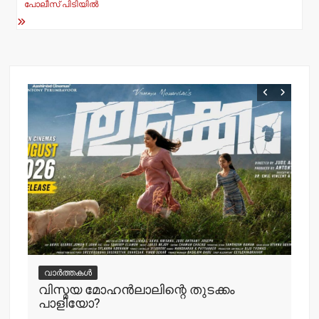
പോലീസ് പിടിയിൽ
വ
ചെ
വാർത്തകൾ
പ്
വിസ്മയ മോഹന്‍ലാലിന്റെ തുടക്കം
എ
പാളിയോ?
adm