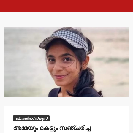
ബ്രേക്കിംഗ് ന്യൂസ്
അമ്മയും മകളും സഞ്ചരിച്ച