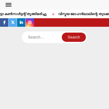
Skip
to
കണ്‍സള്‍ട്ടന്റ് തൂങ്ങിമരിച്ചു.
വിസ്മയ മോഹന്‍ലാലിന്റെ തുടക്ക
content
facebook
twitter
linkedin
instagram
Search