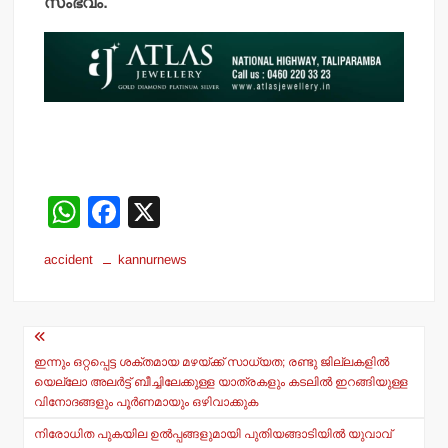
സംഭവം.
W
F
X
h
a
accident
kannurnews
at
c
s
e
Post
A
b
navigation
p
o
ഇന്നും ഒറ്റപ്പെട്ട ശക്തമായ മഴയ്ക്ക് സാധ്യത; രണ്ടു ജില്ലകളില്‍
യെല്ലോ അലര്‍ട്ട് ബീച്ചിലേക്കുള്ള യാത്രകളും കടലില്‍ ഇറങ്ങിയുള്ള
p
o
വിനോദങ്ങളും പൂര്‍ണമായും ഒഴിവാക്കുക
k
നിരോധിത പുകയില ഉൽപ്പങ്ങളുമായി പുതിയങ്ങാടിയിൽ യുവാവ്